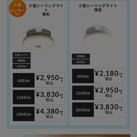
人感
小型シーリングライ
小型シーリングライト
ト
薄型
センサー
薄形
付き
¥2,180~
600lm
¥2,950~
税込
600lm
税込
¥2,950~
1200lm
¥3,830~
税込
1200lm
税込
¥3,830~
2000lm
¥4,380~
税込
2000lm
税込