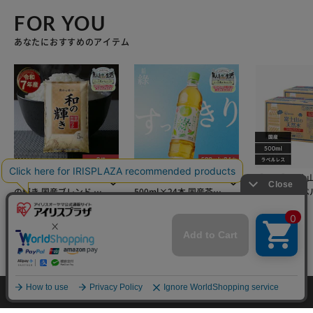
FOR YOU
あなたにおすすめのアイテム
【15kg】令和7年産 和
アイリスのお茶 綠 緑茶
【48本】富士
の輝き 国産ブレンド 5
500ml×24本 国産茶葉
水 500ml ラ
kg×3袋
100％使用
イチオシ
イチオシ
セール
¥6,980
¥1,780
¥1,980
(4672)
(4323)
(6
mail_outline
在庫切れ
入荷したらメールでお知らせ
カートに入れる
カートに入れる
カートに
HOME
探す
ログイン
お気に入り
お知らせ