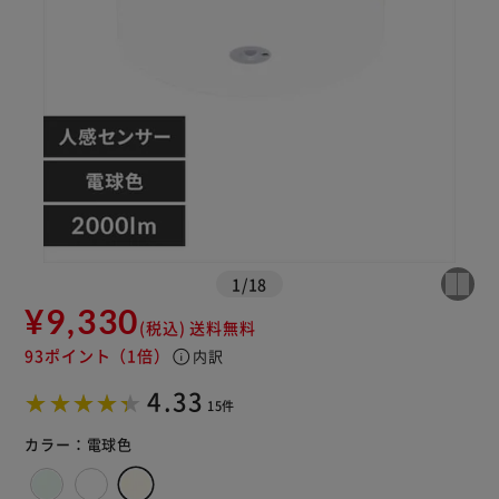
※ご確認ください
1
/
18
¥9,330
(税込)
送料無料
カートに入れる
購入手続きへ
93ポイント
（1倍）
info
内訳
4.33
15件
カラー：
電球色