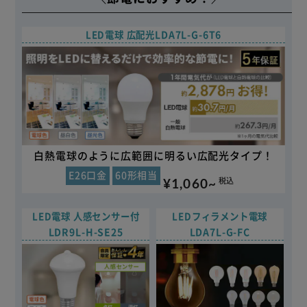
LED電球 広配光
LDA7L-G-6T6
白熱電球のように広範囲に明るい広配光タイプ！
E26口金
60形相当
¥1,060~
税込
LED電球 人感センサー付
LEDフィラメント電球
LDR9L-H-SE25
LDA7L-G-FC