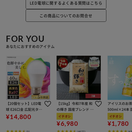
LED電球に関するよくある質問はこちら
この商品についてのお問合せ
FOR YOU
あなたにおすすめのアイテム
【20個セット】LED電
【15kg】令和7年産 和
アイリスのお茶
球 E26口金 広配光タイ
の輝き 国産ブレンド 5
500ml×24本
プ 40W形相当 昼白色
kg×3袋
100％使用
¥14,800
イチオシ
イチオシ
高演色 LDA7N-G-4T5H
¥6,980
¥1,780
R
(3)
(4677)
(4