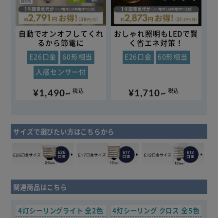
自動でオンオフしてくれ
おしゃれ照明もLEDで賢
るから節電に
く省エネ対策！
E26口金
60形相当
E26口金
60形相当
人感センサー付
¥1,490~
¥1,710~
税込
税込
サイズで選びたい方はこちらから
関連商品はこちら
4灯シーリングライト
全2色
4灯シーリング クロス
全5色