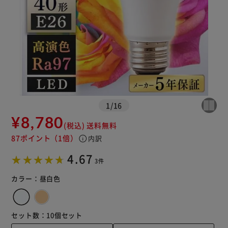
※ご確認ください
カートに入れる
購入手続きへ
1
/
16
¥8,780
(税込)
送料無料
87ポイント
（1倍）
info
内訳
4.67
3件
カラー：
昼白色
セット数：
10個セット