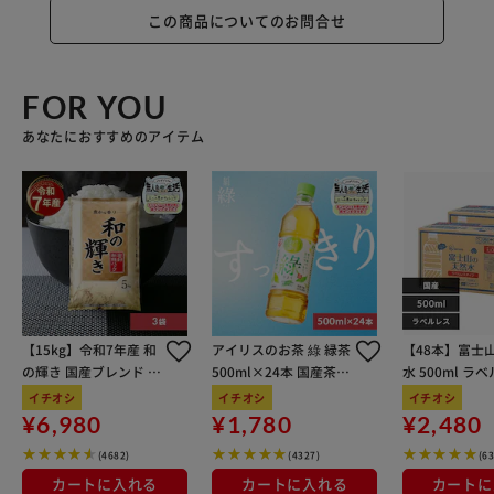
この商品についてのお問合せ
FOR YOU
あなたにおすすめのアイテム
【15kg】令和7年産 和
アイリスのお茶 綠 緑茶
【48本】富士
の輝き 国産ブレンド 5
500ml×24本 国産茶葉
水 500ml ラ
kg×3袋
100％使用
イチオシ
イチオシ
イチオシ
¥6,980
¥1,780
¥2,480
(4682)
(4327)
(6
カートに入れる
カートに入れる
カートに