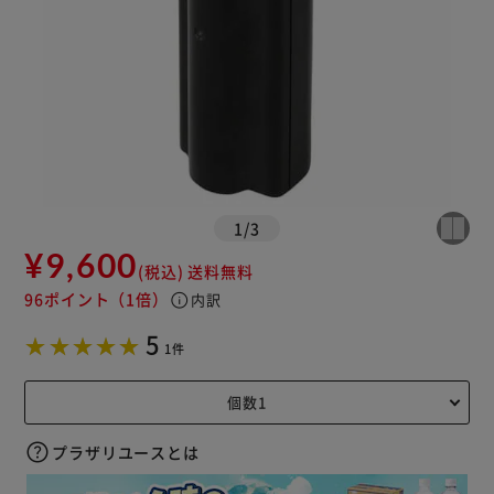
1
/
3
¥9,600
(税込)
送料無料
96ポイント
（1倍）
info
内訳
5
1件
プラザリユースとは