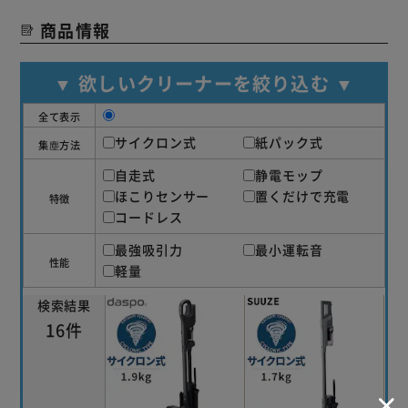
商品情報
▼ 欲しいクリーナーを絞り込む ▼
全て表示
サイクロン式
紙パック式
集塵方法
自走式
静電モップ
ほこりセンサー
置くだけで充電
特徴
コードレス
最強吸引力
最小運転音
性能
軽量
検索結果
16件