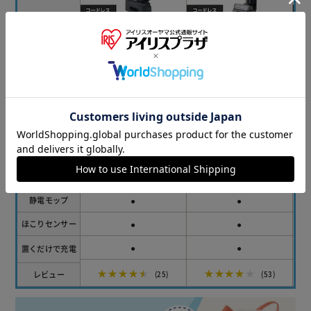
詳細はこちら
詳細はこちら
¥21,800
¥32,800
価格
SCD-190P
SCD-210P
型番
サイクロン式
サイクロン式
集塵方法
コードレス
コードレス
電源コード
1.9kg
1.7kg
標準質量
-
-
自走式
●
●
静電モップ
●
●
ほこりセンサー
●
●
置くだけで充電
★★★★★
★★★★★
レビュー
(25)
(53)