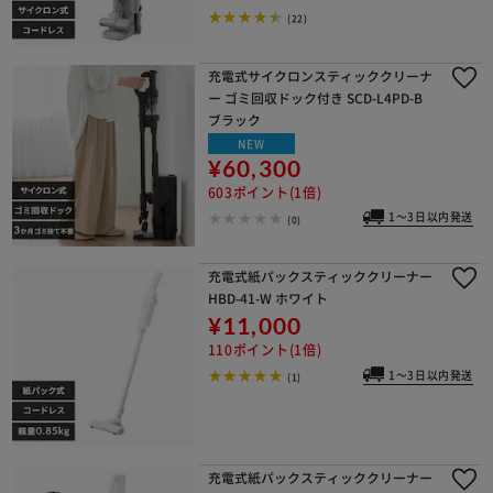
(22)
充電式サイクロンスティッククリーナ
ー ゴミ回収ドック付き SCD-L4PD-B
ブラック
NEW
¥60,300
603ポイント(1倍)
※ご確認ください
1～3日以内発送
(0)
カートに入れる
購入手続きへ
充電式紙パックスティッククリーナー
HBD-41-W ホワイト
¥11,000
110ポイント(1倍)
1～3日以内発送
(1)
充電式紙パックスティッククリーナー