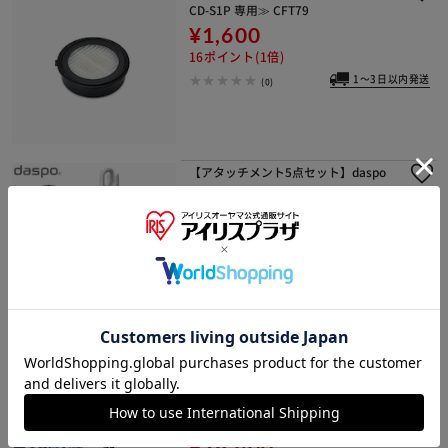
CD-S1P 専用≫ CFT79
¥1,600
16ポイント(1倍)
1～3日以内発送
(0)
【アタッチメント5点セット】daspo
掃除機 コードレス サイクロン モップ
付 SCD-S1P-W 置くだけで充電 ホワイ
ト
¥36,100
361ポイント(1倍)
1～3日以内発送
(4)
daspo 掃除機 コードレス サイクロン
モップ付 SCD-190P-H 置くだけで充電
グレー
¥28,400