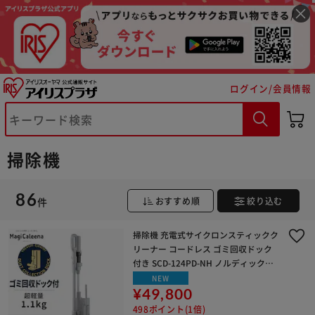
ログイン/会員情報
掃除機
86
件
おすすめ順
絞り込む
掃除機 充電式サイクロンスティックク
リーナー コードレス ゴミ回収ドック
付き SCD-124PD-NH ノルディックグ
レー
NEW
¥49,800
498ポイント(1倍)