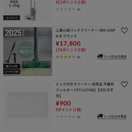
422ポイント(1倍)
(0)
上重心紙パッククリーナー SBD-200P
N-B ブラック
¥17,800
178ポイント(1倍)
1～3日以内発送
(6)
ドック付きクリーナー 別売品 不織布
フィルター CFT11374[B]【代引き不
可】
¥900
9ポイント(1倍)
1～3日以内発送
(0)