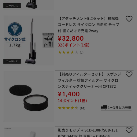
【アタッチメント5点セット】掃除機
コードレス サイクロン 自走式 モップ
付 置くだけで充電 2way
¥32,800
328ポイント(1倍)
(1)
【別売りフィルターセット】 スポンジ
フィルター 排気フィルター サイクロ
ンスティッククリーナー用 CFTS72
¥1,400
14ポイント(1倍)
1～3日以内発送
(66)
別売りモップ ≪SCD-130P/SCD-131
P/SCD-M1P 他 専用 ≫ CHM-04