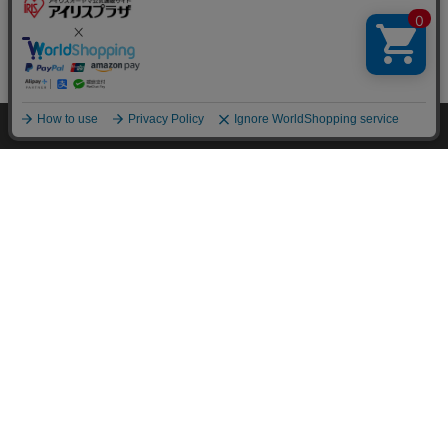
¥900
9ポイント(1倍)
1～3日以内発送
(806)
HOME
探す
ログイン
お気に入り
お知らせ
1
2
次へ >>
HOME
イベント
家電
ブランドから選ぶ
アイリス