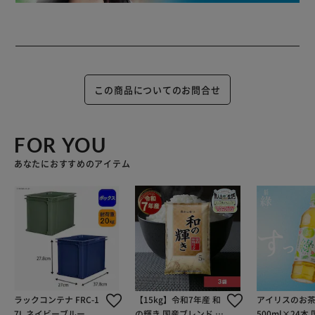
この商品についてのお問合せ
FOR YOU
あなたにおすすめのアイテム
ラックコンテナ FRC-1
【15kg】令和7年産 和
アイリスのお茶
7L ネイビーブルー
の輝き 国産ブレンド 5
500ml×24本