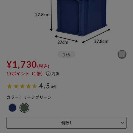
1
/
6
¥1,730
(税込)
17ポイント
（1倍）
info
内訳
4.5
4件
カラー：
リーフグリーン