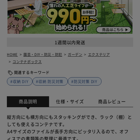
1週間以内発送
HOME
園芸・DIY・防災・防犯
ガーデン
エクステリア
コンテナボックス
関連するキーワード
#収納 DIY
#収納 防災対策
#防災対策 DIY
商品説明
仕様・サイズ
商品レビュー
縦方向にも横方向にもスタッキングができ、ラック（棚）と
しても使えるコンテナです。
A4サイズのファイルが長手方向にピッタリ入るので、オフ
ィスでの書類等の整理に最適です。