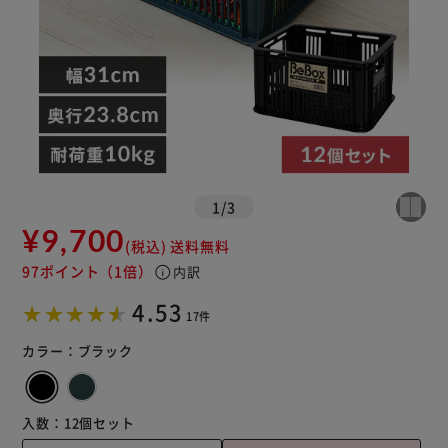
1
/
3
¥9,700
(税込)
送料無料
97ポイント
（1倍）
info
内訳
4.53
17件
カラー：
ブラック
入数：
12個セット