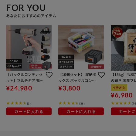
FOR YOU
あなたにおすすめのアイテム
【バックルコンテナセ
【10個セット】 収納ボ
【15kg】令和
ット】マルチギア 充電
ックス バックルコンテ
の輝き 国産ブレ
式ドリルドライバー5
ナ BL-1.5R チャコール
kg×3袋
¥24,980
¥3,800
イチオシ
点セット +バックルコ
グレー
¥6,980
ンテナ10.8V PJM10DR
(3)
(38)
(4
S
カートに入れる
カートに入れる
カートに