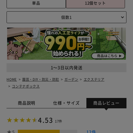
単品
12個セット
1～3日以内発送
HOME
園芸・DIY・防災・防犯
ガーデン
エクステリア
コンテナボックス
商品説明
仕様・サイズ
商品レビュー
4.53
17件
5
12件