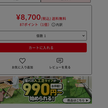
¥8,700
(税込)
送料無料
87ポイント
（1倍）
info
内訳
カートに入れる
お気に入り追加
レビューを見る