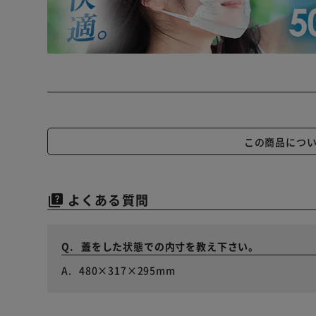
この商品につ
よくある質問
quiz
蓋をした状態での内寸を教え下さい。
480×317×295mm