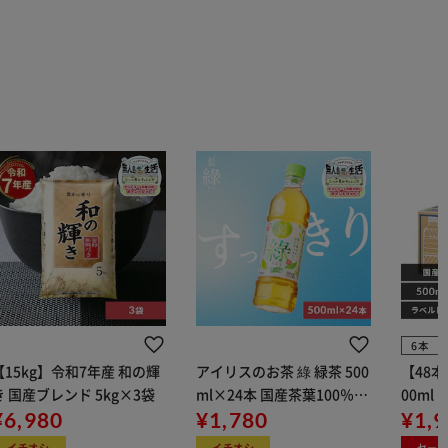
6本
【15kg】令和7年産 和の輝
アイリスのお茶 綠 緑茶 500
【48
き 国産ブレンド 5kg×3袋
ml×24本 国産茶葉100％使
00ml
¥6,980
用
¥1,780
¥1,
イチオシ
イチオシ
セー