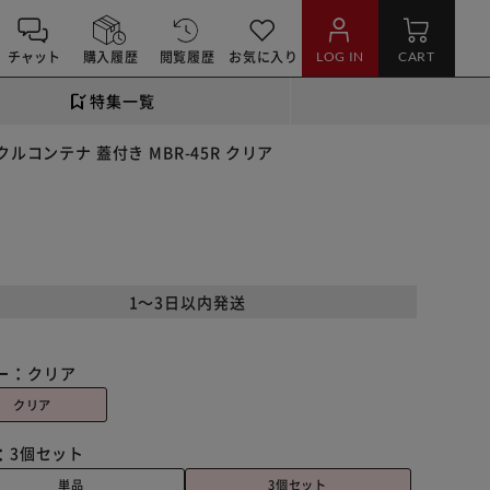
チャット
購入履歴
閲覧履歴
お気に入り
LOG IN
CART
特集一覧
コンテナ 蓋付き MBR-45R クリア
1～3日以内発送
ー：
クリア
クリア
：
3個セット
単品
3個セット