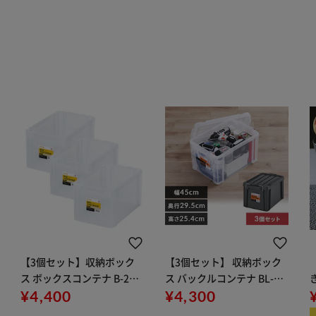
【3個セット】収納ボック
【3個セット】 収納ボック
ス ボックスコンテナ B-21R
ス バックルコンテナ BL-21
クリア
¥4,400
R チャコールグレー
¥4,300