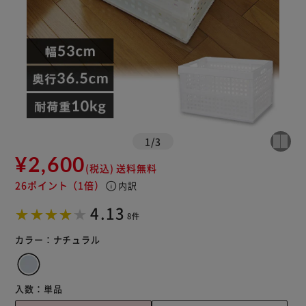
1
/
3
¥2,600
(税込)
送料無料
26ポイント
（1倍）
info
内訳
4.13
8件
カラー：
ナチュラル
入数：
単品