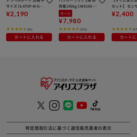
サイズ IS-ATVP-M-GY
荷重190kg CW4100-T
セット】 セン
M／ダークグレー旅行
1 パイプハンガー シル
ト LED 乾電池
¥2,190
¥2,400
セール
用品 帰省【代引き不
バー
ルスタンドタイプ
¥7,980
可】
SMSP
(61)
(151)
(37
カートに入れる
カートに入れる
カートに
特定商取引法に基づく通信販売業者の表示