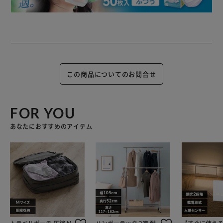
この商品についてのお問合せ
FOR YOU
あなたにおすすめのアイテム
トラベルポーチ 圧縮 M
ハンガーラック 2連 耐
【すぐに使え