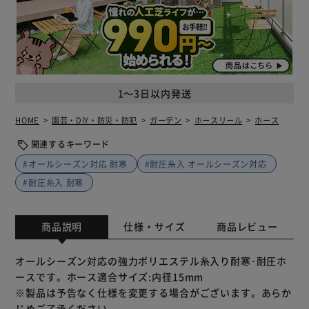
1～3日以内発送
HOME
園芸・DIY・防災・防犯
ガーデン
ホースリール
ホース
関連するキーワード
#オールシーズン対応 耐寒
#耐圧糸入 オールシーズン対応
#耐圧糸入 耐寒
商品説明
仕様・サイズ
商品レビュー
オールシーズン対応の強力ポリエステル糸入り耐寒･耐圧ホ
ースです。ホース適合サイズ:内径15mm
※製品は予告なく仕様を変更する場合がございます。あらか
じめご了承ください。