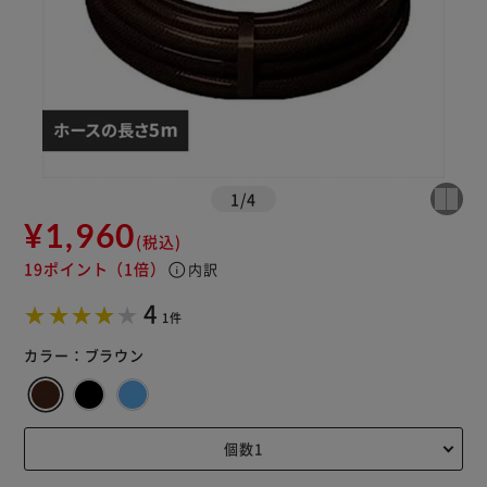
1
/
4
¥1,960
(税込)
19ポイント
（1倍）
info
内訳
4
1件
カラー：
ブラウン