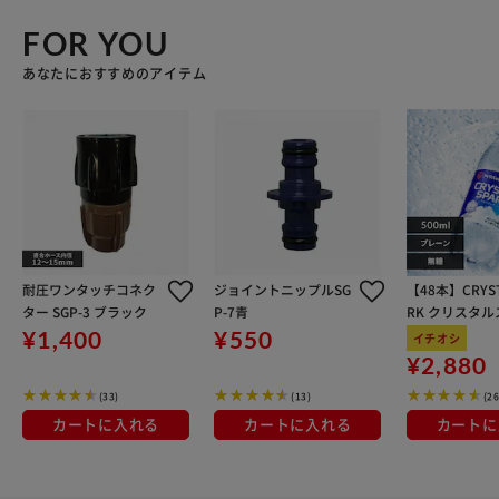
FOR YOU
あなたにおすすめのアイテム
耐圧ワンタッチコネク
ジョイントニップルSG
【48本】CRYST
ター SGP-3 ブラック
P-7青
RK クリスタ
ク プレーン 50
¥1,400
¥550
イチオシ
¥2,880
(33)
(13)
(2
カートに入れる
カートに入れる
カートに