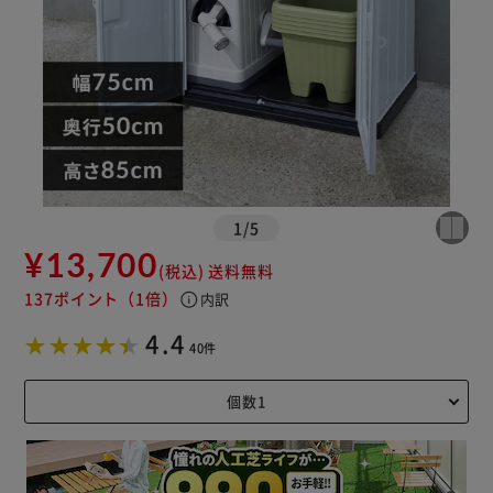
1
/
5
¥13,700
(税込)
送料無料
137ポイント
（1倍）
info
内訳
4.4
40件