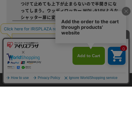
つけて止めても上下が止まらないので半開きにな
ってしまう。ウッディロッカー WDL-910Vような
シャッター扉に変更できないか
変更できません。
（223177）は適合するか。適合しない場合適合す
るホームロッカー用棚板はあるか
ホームロッカー用スチール棚850用は適合します。
カートに入れる
HOME
探す
ログイン
お気に入り
お知らせ
別売りの棚板は何枚取り付け可能か
棚板を取り付けできる穴は3段あります。
カートに商品を追加しました
FOR YOU
購入手続きへ
あなたにおすすめのアイテム