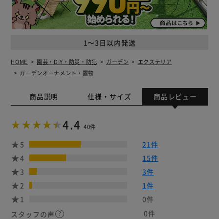
1～3日以内発送
HOME
園芸・DIY・防災・防犯
ガーデン
エクステリア
ガーデンオーナメント・置物
商品説明
仕様・サイズ
商品レビュー
4.4
40件
5
21件
4
15件
3
3件
2
1件
1
0件
0件
スタッフの声