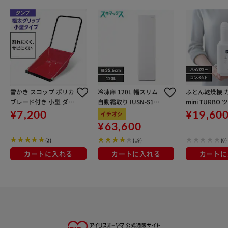
雪かき スコップ ポリカ
冷凍庫 120L 幅スリム
ふとん乾燥機 
ブレード付き 小型 ダン
自動霜取り IUSN-S12A
mini TURBO
プ ポリエチレン製 N12
-W 【スキマックス】
ズル JSK-W10
¥7,200
¥19,60
イチオシ
0 レッド
イト
¥63,600
(2)
(19)
(0)
カートに入れる
カートに入れる
カートに