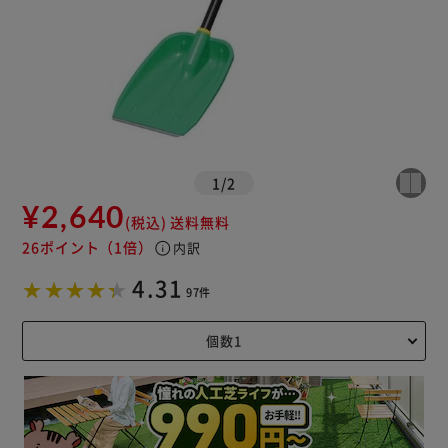
1
/
2
¥2,640
(税込)
送料無料
26ポイント
（1倍）
info
内訳
4.31
97件