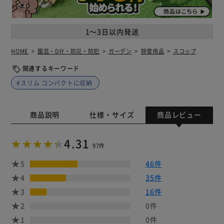
1～3日以内発送
HOME
園芸・DIY・防災・防犯
ガーデン
除雪用品
スコップ
関連するキーワード
#スリム コンパクトに収納
商品説明
仕様・サイズ
商品レビュー
4.31
97件
5
46件
4
35件
3
16件
2
0件
1
0件