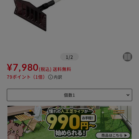
1
/
2
¥7,980
(税込)
送料無料
79ポイント
（1倍）
info
内訳