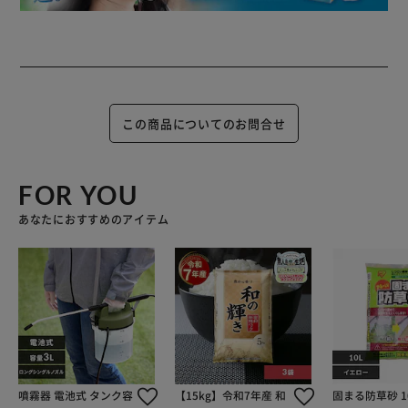
この商品についてのお問合せ
FOR YOU
あなたにおすすめのアイテム
噴霧器 電池式 タンク容
【15kg】令和7年産 和
固まる防草砂 1