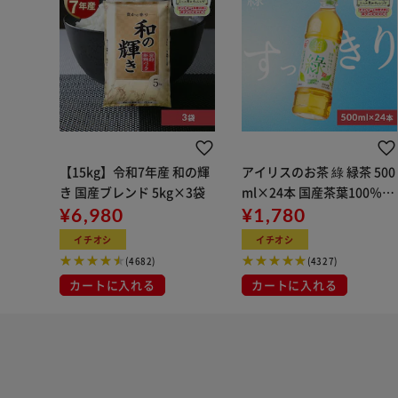
【15kg】令和7年産 和の輝
アイリスのお茶 綠 緑茶 500
き 国産ブレンド 5kg×3袋
ml×24本 国産茶葉100％使
¥6,980
用
¥1,780
イチオシ
イチオシ
(4682)
(4327)
カートに入れる
カートに入れる