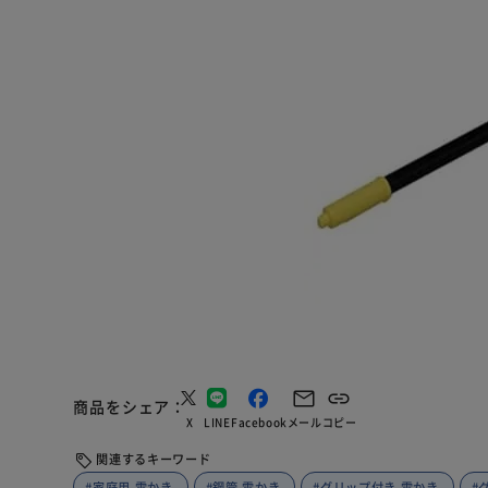
商品をシェア
X
LINE
Facebook
メール
コピー
関連するキーワード
#家庭用 雪かき
#鋼管 雪かき
#グリップ付き 雪かき
#