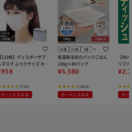
add
40食
24食
3食
【120枚】ディスポーザブ
低温製法米のパックごはん
【40
ルマスク ふつうサイズ ホワ
180g×40パック
ソフトパ
 大容量 DISPOSABLE
¥958
¥5,580
組) 5
¥2,
マスク プリーツマスク 不織
布
(7724)
(3023)
カートに入れる
カートに入れる
カー