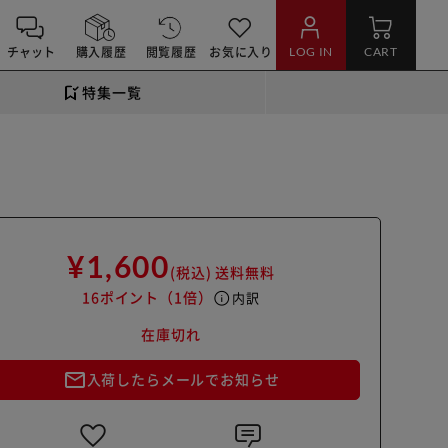
チャット
購入履歴
閲覧履歴
お気に入り
LOG IN
CART
特集一覧
¥1,600
(税込)
送料無料
16ポイント
（1倍）
info
内訳
在庫切れ
mail_outline
入荷したらメールでお知らせ