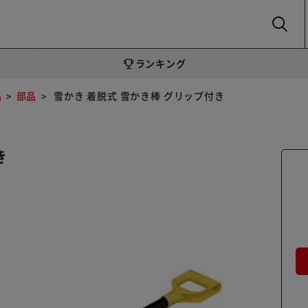
SEARCH
ランキング
品
部品
雪かき 着脱式 雪かき棒 グリップ付き
き