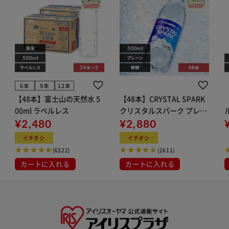
6本
9本
12本
【48本】富士山の天然水 5
【48本】CRYSTAL SPARK
00ml ラベルレス
クリスタルスパーク プレー
¥2,480
ン 500ml
¥2,880
イト
イチオシ
イチオシ
(6322)
(2611)
カートに入れる
カートに入れる