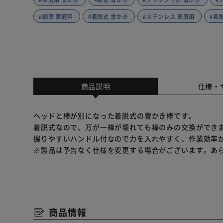
#鋼管 家庭用
#着脱式 雪かき
#ステンレス 家庭用
#着
商品説明
仕様・
ヘッドと棒が別になった着脱式の雪かき棒です。
着脱式なので、万が一棒が壊れても棒のみの交換ができ
握りやすいハンドル付なので力を入れやすく、作業効率
※製品は予告なく仕様を変更する場合がございます。あ
商品情報