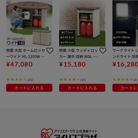
物置 大型 ホームロッカ
物置 小型 ウッディロッ
ワークライト L
ーワイド HL-1200W ブ
カー 屋外 収納 WDL-91
ンドライト 防雨
ラウン
0V
作業灯 10000l
¥47,080
¥15,180
¥16,28
-10000ST
(21)
(57)
(2)
カートに入れる
カートに入れる
カートに