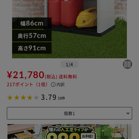
1
/
4
¥21,780
(税込)
送料無料
217ポイント
（1倍）
info
内訳
3.79
38件