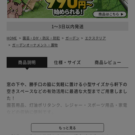
1～3日以内発送
HOME
園芸・DIY・防災・防犯
ガーデン
エクステリア
ガーデンオーナメント・置物
商品説明
仕様・サイズ
商品レビュー
窓の下や、勝手口の脇に気軽に置ける小型サイズから軒下の
空きスペースなどの有効活用に最適な大型までご用意しまし
た！
園芸用品、灯油ポリタンク、レジャー・スポーツ用品・家電
などの収納に便利です。
収納だけでなくエクステリアとしても♪
もっと見る
シャッターは真空成形を採用していますので、しなやかでス