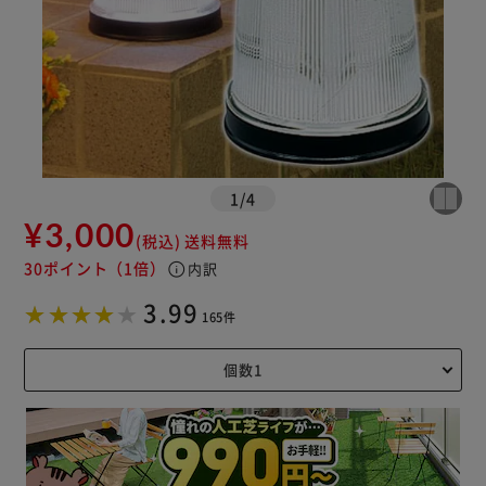
1
/
4
¥3,000
(税込)
送料無料
30ポイント
（1倍）
info
内訳
3.99
165件