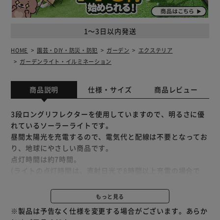
1～3日以内発送
HOME
園芸・DIY・防災・防犯
ガーデン
エクステリア
ガーデンライト・イルミネーション
商品説明
仕様・サイズ
商品レビュー
3段ロングリフレクターを使用していますので、明るさに優
れているソーラーライトです。
昼間太陽光を充電するので、電気代と配線は不要となってお
り、地球にやさしい商品です。
点灯時間は約7時間。
(ライトの点灯時間は、直射日光で8時間以上充電の場合で
す。地理的な位置、設置場所、天候条件、日照時間などによ
って変動します。)
もっと見る
光センサー付きで、自動点灯・自動消灯します。
※製品は予告なく仕様を変更する場合がございます。あらか
LED電球4球使用。