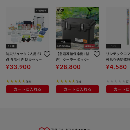
防災リュック 2人用 67
【急速凍結保冷剤L付
リンテックコマ
点 食品付き 防災セット
き】クーラーボックス
外貼り透明遮
防災グッズ NBS2-67
HUGEL 40L 約13.3日
ム クリア IRDS
¥33,900
¥28,800
¥4,580
保冷 6面真空断熱パネ
ル 真空断熱 VITC-40 チ
(15)
(38)
(0)
ャコ－ルグレー
カートに入れる
カートに入れる
カートに