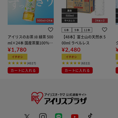
6本
9本
12本
アイリスのお茶 綠 緑茶 500
【48本】富士山の天然水 5
ml×24本 国産茶葉100％使
00ml ラベルレス
用
¥1,780
¥2,480
ン
イチオシ
イチオシ
(4327)
(6322)
カートに入れる
カートに入れる