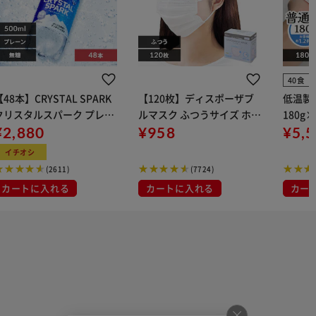
40食
【48本】CRYSTAL SPARK
【120枚】ディスポーザブ
低温製
クリスタルスパーク プレー
ルマスク ふつうサイズ ホワ
180g
 500ml
¥2,880
イト 大容量 DISPOSABLE
¥958
¥5,
マスク プリーツマスク 不織
イチオシ
布
(2611)
(7724)
カートに入れる
カートに入れる
カー