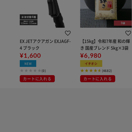
EX JETアクアガン EXJAGF-
【15kg】令和7年産 和の輝
4 ブラック
き 国産ブレンド 5kg×3袋
¥1,600
¥6,980
NEW
イチオシ
(0)
(4682)
カートに入れる
カートに入れる