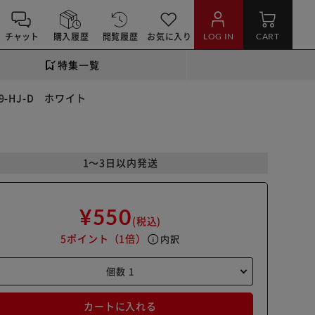
チャット
購入履歴
閲覧履歴
お気に入り
LOG IN
CART
特集一覧
9-HJ-D ホワイト
1～3日以内発送
¥550
(税込)
5ポイント
（1倍）
info
内訳
カートに入れる