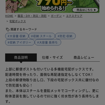
HOME
園芸・DIY・防災・防犯
ガーデン
エクステリア
宅配ボックス
関連するキーワード
#大容量 収納
#収納 スチール
#防犯 収納
#収納 アイボリー
#大容量 長持ち
商品説明
仕様・サイズ
商品レビュー
上部に郵便ポストも付いている多機能宅配ボックスです。
配達時間を待ったり、面倒な再配達指定もしなくてOK！
上段の郵便物取り出し口、下段の宅配ボックス共に鍵付なの
で防犯面も安心！
また、本体はスチールを亜鉛メッキでコーティングし、更に
粉体塗装を施しているので錆に強く撥水性があり長持ちしま
す。