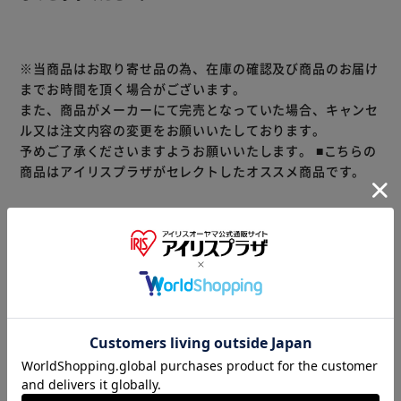
主な特徴は、なんといってもその「硬度」。
※当商品はお取り寄せ品の為、在庫の確認及び商品のお届け
ミネラル量の目安となる「硬度」は、数あるミネラルウォー
までお時間を頂く場合がございます。
ターの中でも世界トップクラスです。
また、商品がメーカーにて完売となっていた場合、キャンセ
美容と健康におすすめのミネラルがたっぷり含まれていま
ル又は注文内容の変更をお願いいたしております。
す。
予めご了承くださいますようお願いいたします。
■こちらの
細身で手に持ちやすいボトルデザイン。
商品はアイリスプラザがセレクトしたオススメ商品です。
※リニューアルに伴い、パッケージ・内容等予告なく変更す
る場合がございます。予めご了承ください。
商品情報
▼ 食品・飲料おすすめ ▼