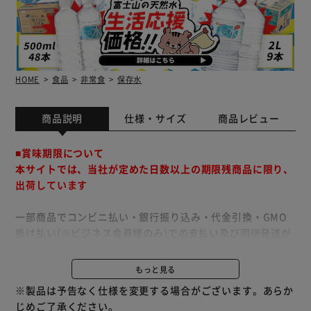
HOME
食品
非常食
保存水
商品説明
仕様・サイズ
商品レビュー
■賞味期限について
本サイトでは、当社が定めた日数以上の期限残商品に限り、
出荷しています
一部商品でコンビニ払い・銀行振り込み・代金引換・GMO
掛け払い(※ビジネス会員様のみ)での支払い及び同梱発送が
出来かねます。
予めご了承ください。
もっと見る
※製品は予告なく仕様を変更する場合がございます。あらか
水・ドリンク ランキング
じめご了承ください。