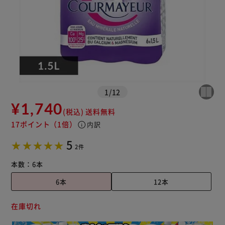
1
/
12
¥1,740
(税込)
送料無料
17ポイント
（1倍）
info
内訳
5
2件
本数：
6本
6本
12本
在庫切れ