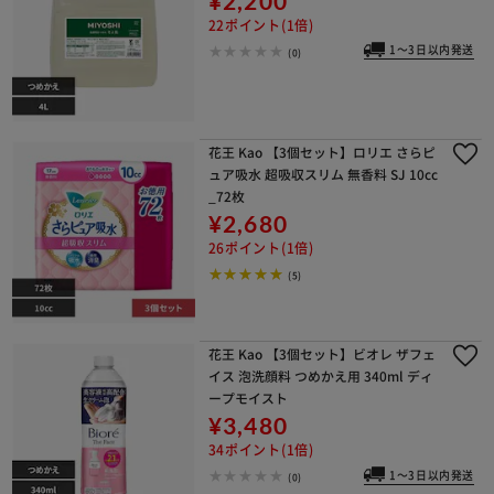
¥2,200
22ポイント(1倍)
1～3日以内発送
(0)
花王 Kao 【3個セット】ロリエ さらピ
ュア吸水 超吸収スリム 無香料 SJ 10cc
_72枚
¥2,680
26ポイント(1倍)
(5)
花王 Kao 【3個セット】ビオレ ザフェ
イス 泡洗顔料 つめかえ用 340ml ディ
ープモイスト
¥3,480
34ポイント(1倍)
1～3日以内発送
(0)