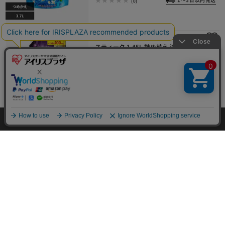
(0)
柔軟剤 アジアンダウニー ダウニー ミ
スティーク 1.45L 詰め替え 液体柔軟
剤
¥1,280
12ポイント(1倍)
1～3日以内発送
(0)
HOME
探す
ログイン
お気に入り
お知らせ
1
2
次へ >>
HOME
イベント
日用品
洗剤・柔軟剤