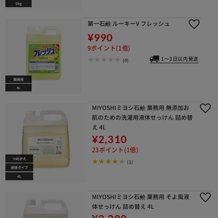
第一石鹸 ルーキーV フレッシュ
¥990
9ポイント(1倍)
1～3日以内発送
(0)
MIYOSHIミヨシ石鹸 業務用 無添加お
肌のための洗濯用液体せっけん 詰め替
え 4L
¥2,310
23ポイント(1倍)
(1)
MIYOSHIミヨシ石鹸 業務用 そよ風液
体せっけん 詰め替え 4L