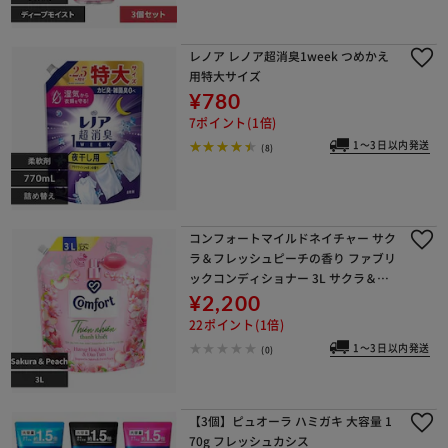
レノア レノア超消臭1week つめかえ
用特大サイズ
¥780
7ポイント(1倍)
1～3日以内発送
(8)
コンフォートマイルドネイチャー サク
ラ＆フレッシュピーチの香り ファブリ
ックコンディショナー 3L サクラ＆フ
レッシュピーチ
¥2,200
22ポイント(1倍)
1～3日以内発送
(0)
【3個】ピュオーラ ハミガキ 大容量 1
70g フレッシュカシス