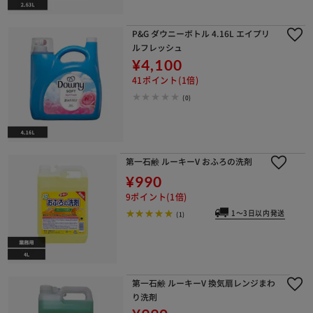
P&G ダウニーボトル 4.16L エイプリ
ルフレッシュ
¥4,100
41ポイント(1倍)
(0)
第一石鹸 ルーキーV おふろの洗剤
¥990
9ポイント(1倍)
1～3日以内発送
(1)
第一石鹸 ルーキーV 換気扇レンジまわ
り洗剤