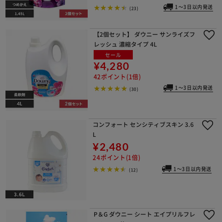
1～3日以内発送
(23)
【2個セット】 ダウニー サンライズフ
レッシュ 濃縮タイプ 4L
セール
¥4,280
42ポイント(1倍)
※ご確認ください
1～3日以内発送
(30)
カートに入れる
購入手続きへ
コンフォート センシティブスキン 3.6
L
¥2,480
24ポイント(1倍)
1～3日以内発送
(12)
P＆G ダウニー シート エイプリルフレ