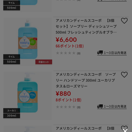
アメリカンディールスコーポ 【8個
セット】ソープリー ディッシュソープ
500ml フレッシュティングルオブライ
ム
¥6,600
66ポイント(1倍)
1～3日以内発送
(0)
アメリカンディールスコーポ ソープ
リー ハンドソープ 300ml ユーカリプ
タス＆ローズマリー
¥880
8ポイント(1倍)
1～3日以内発送
(0)
アメリカンディールスコーポ 【8個