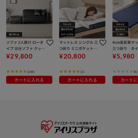
ソファ 2人掛け ロータ
マットレス シングル 三
4cm高反発マ
イプ 胡坐ソファ クッシ
つ折り ミニポケットコ
三つ折り ネイ
ョン付き PVCブラック
イル 厚さ11㎝ リバー
【代引き不可
¥29,800
¥20,800
¥5,980
シブル PMTS11S-3S S
heep
(149)
(1)
(0)
カートに入れる
カートに入れる
カートに