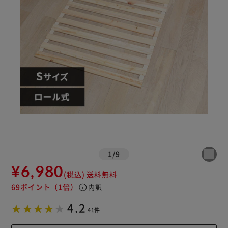
カートに入れる
購入手続きへ
1
/
9
¥6,980
(税込)
送料無料
69ポイント
（1倍）
info
内訳
4.2
41件