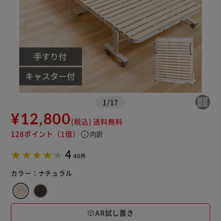
※ご確認ください
1
/
17
カートに入れる
購入手続きへ
¥12,800
(税込)
送料無料
128ポイント
（1倍）
info
内訳
4
40件
カラー：
ナチュラル
AR試し置き