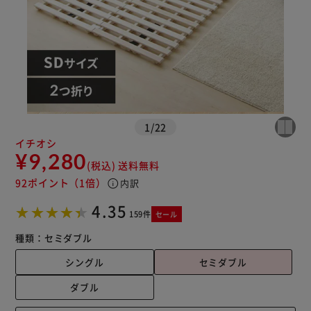
1
/
22
イチオシ
※ご確認ください
¥9,280
(税込)
送料無料
92ポイント
（1倍）
info
内訳
カートに入れる
購入手続きへ
4.35
159件
セール
種類：
セミダブル
シングル
セミダブル
ダブル