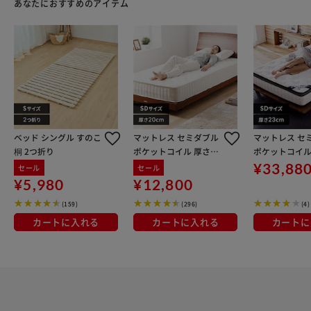
あなたにおすすめのアイテム
ベッド シングル すのこ
マットレス セミダブル
マットレス セ
桐 2つ折り
ポケットコイル 厚さ20
ポケットコイル
㎝ ホワイト
㎝ ピロートップ 
¥33,88
セール
セール
PMTS23PNR-S
¥5,980
¥12,800
(159)
(296)
(4)
カートに入れる
カートに入れる
カートに