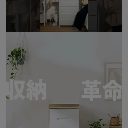
キリ収納。
★お客様組立★