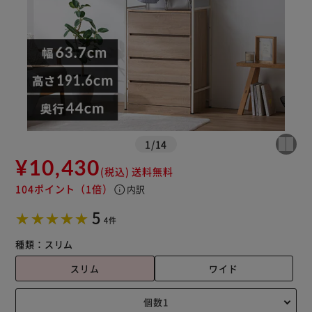
※ご確認ください
カートに入れる
購入手続きへ
1
/
14
¥10,430
(税込)
送料無料
104ポイント
（1倍）
info
内訳
5
4件
種類：
スリム
スリム
ワイド