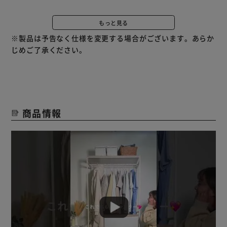
◆幅広いチェストにぴったりのサイズ
もっと見る
デッドスペースをフルで有効活用。
※製品は予告なく仕様を変更する場合がございます。あらか
お部屋の収納力が一気にあがります。
じめご了承ください。
スッキリ大容量収納。
チェストの幅によってコートなど、長物も収納可能。
折り畳むとシワが気になるお洋服をスッキリ片付け。
よく使うアイテムはすぐ取れる位置に置けばQOLアップ。
商品情報
◆収納BOXなどを乗せやすい木目調天板
凹凸がなく、見た目も良いデザインの棚で更に収納力アッ
プ。
◆魅せる収納を叶えるシンプルデザイン
お部屋になじむシンプルな形とホワイトカラーで置く場所を
選ばない。
◆クローゼットでも収納力アップ
ハンガーパイプのないクローゼットでも衣類をつるしてスッ