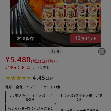
1
/
19
¥5,480
(税込)
送料無料
54ポイント
（1倍）
info
内訳
4.45
200件
種類：
全種コンプリートセット13食
もつ煮込み＋牛すじ大根＋ご
牛すじ大根+鶏モモ大根＋ご飯
飯2食
2食
もつ煮込み+肉じゃが＋ご飯2
豚汁+肉じゃが＋ご飯2食