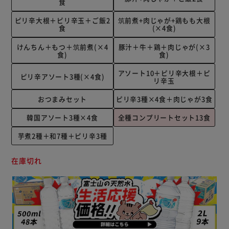
食
ピリ辛大根＋ピリ辛玉＋ご飯2
筑前煮+肉じゃが+鶏もも大根
食
(×4食)
けんちん＋もつ＋筑前煮(×4
豚汁＋牛＋鶏＋肉じゃが(×3
食)
食)
アソート10＋ピリ辛大根＋ピ
ピリ辛アソート3種(×4食)
リ辛玉
おつまみセット
ピリ辛3種×4食＋肉じゃが3食
韓国アソート3種×4食
全種コンプリートセット13食
芋煮2種＋和7種＋ピリ辛3種
在庫切れ