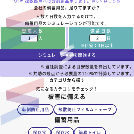
複数拠点への分割納品承ります。
詳しくはこちら
会社の備蓄用品、足りてますか？
人数と日数を入力するだけで、
備蓄用品のシミュレーションが可能です。
想定人数
備蓄日数
人
日
※目安：3日以上
シミュレーションを開始する
※当社調査による目安数量を算出しています。
※共助の観点から必要量の110%で計算しています。
カテゴリから探す
気になるカテゴリをチェック！
被害に備える
転倒防止用品
飛散防止フィルム・テープ
備蓄用品
保存食
保存水
簡易トイレ