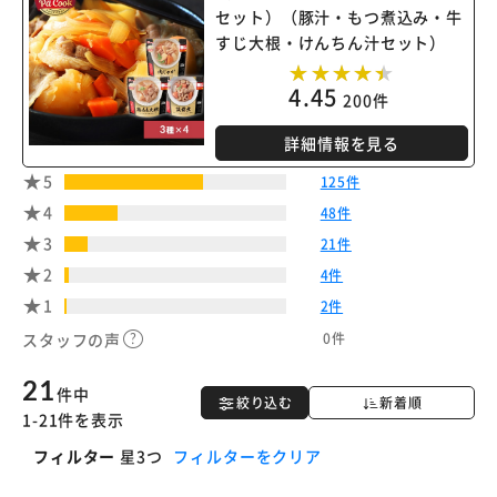
セット）（豚汁・もつ煮込み・牛
すじ大根・けんちん汁セット）
4.45
200件
詳細情報を見る
5
125件
4
48件
3
21件
2
4件
1
2件
0件
スタッフの声
21
件中
絞り込む
新着順
1-21件を表示
フィルター
星3つ
フィルターをクリア