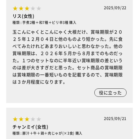
2025/09/22
リス(女性)
種類 : 芋煮2種＋和7種＋ピリ辛3種 購入
玉こんにゃくとこんにゃく大根だけ、賞味期限が２０
２５年１２月０４日と他のものより短かった。先に食
べてみたけれどあまりおいしいと思わなかった。他の
賞味期限は、２０２６年５月から８月までのものだっ
た。１つのセットなのに半年近い賞味期限の差という
のは差が大きすぎだと思った。セット商品の賞味期限
は賞味期限の一番短いものを記載するので、賞味期限
は３か月程度になります。
役に立った
2025/09/21
チャンミイ(女性)
種類 : 豚汁＋牛＋鶏＋肉じゃが(×3食) 購入