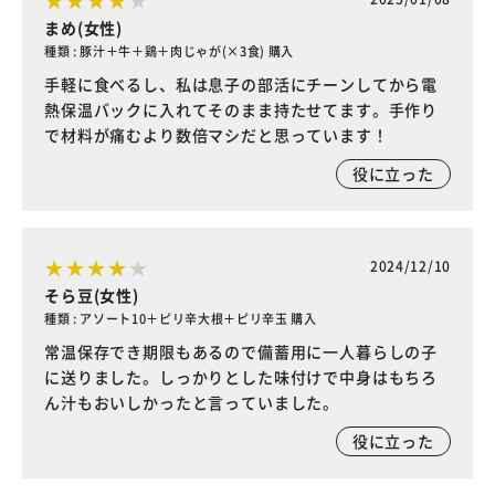
まめ(女性)
種類 : 豚汁＋牛＋鶏＋肉じゃが(×3食) 購入
手軽に食べるし、私は息子の部活にチーンしてから電
熱保温バックに入れてそのまま持たせてます。手作り
で材料が痛むより数倍マシだと思っています！
役に立った
2024/12/10
そら豆(女性)
種類 : アソート10＋ピリ辛大根＋ピリ辛玉 購入
常温保存でき期限もあるので備蓄用に一人暮らしの子
に送りました。しっかりとした味付けで中身はもちろ
ん汁もおいしかったと言っていました。
役に立った