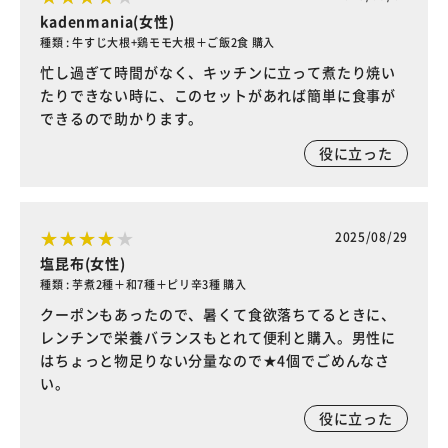
kadenmania(女性)
種類 : 牛すじ大根+鶏モモ大根＋ご飯2食 購入
忙し過ぎて時間がなく、キッチンに立って煮たり焼い
たりできない時に、このセットがあれば簡単に食事が
できるので助かります。
役に立った
2025/08/29
塩昆布(女性)
種類 : 芋煮2種＋和7種＋ピリ辛3種 購入
クーポンもあったので、暑くて食欲落ちてるときに、
レンチンで栄養バランスもとれて便利と購入。男性に
はちょっと物足りない分量なので★4個でごめんなさ
い。
役に立った