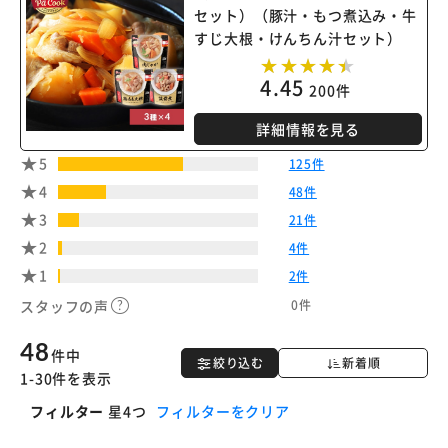
セット）（豚汁・もつ煮込み・牛
すじ大根・けんちん汁セット）
※ご確認ください
4.45
200件
カートに入れる
購入手続きへ
詳細情報を見る
5
125件
4
48件
3
21件
2
4件
1
2件
0件
スタッフの声
48
件中
絞り込む
新着順
1-30件を表示
フィルター
星4つ
フィルターをクリア