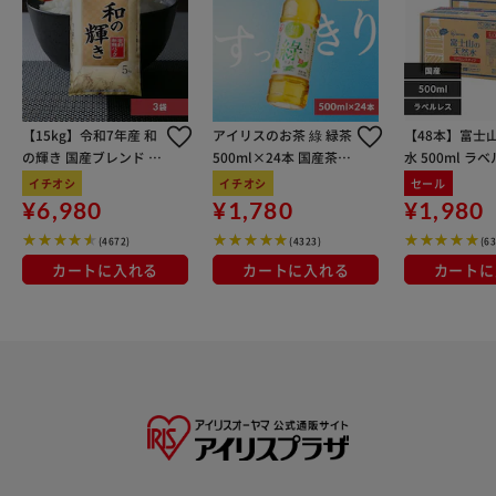
【15kg】令和7年産 和
アイリスのお茶 綠 緑茶
【48本】富士
の輝き 国産ブレンド 5
500ml×24本 国産茶葉
水 500ml ラ
kg×3袋
100％使用
イチオシ
イチオシ
セール
¥6,980
¥1,780
¥1,980
(4672)
(4323)
(6
カートに入れる
カートに入れる
カートに