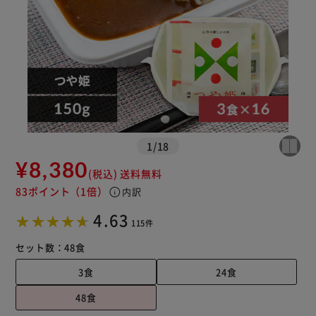
※ご確認ください
カートに入れる
購入手続きへ
1
/
18
¥8,380
(税込)
送料無料
83ポイント
（1倍）
info
内訳
4.63
115件
セット数：
48食
3食
24食
48食