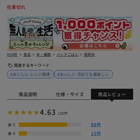
在庫切れ
HOME
食品
米・雑穀
パックごはん
銘柄米
関連するキーワード
#おいしい レンジ調理
#おいしい 冷めても美味しい
商品説明
仕様・サイズ
商品レビュー
4.63
115件
5
89件
4
15件