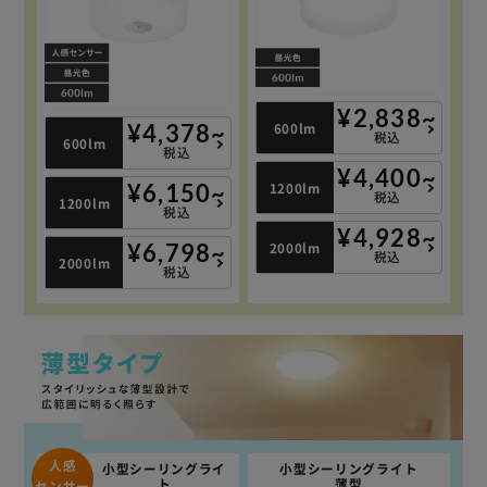
¥2,838~
600lm
¥4,378~
税込
600lm
税込
¥4,400~
1200lm
¥6,150~
税込
1200lm
税込
¥4,928~
2000lm
¥6,798~
税込
2000lm
税込
人感
小型シーリングライ
小型シーリングライト
ト
薄型
センサー