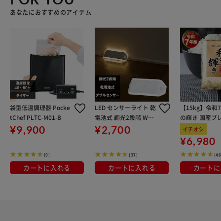
あなたにおすすめのアイテム
袋型低温調理器 Pocke
LED センサーライト 乾
【15kg】令和
tChef PLTC-M01-B
電池式 調光2段階 W人
の輝き 国産ブレ
感センサー 廊下タイプ
kg×3袋
¥9,900
¥2,700
イチオシ
BSL-RWMS
¥6,980
(9)
(37)
(4
カートに入れる
カートに入れる
カートに