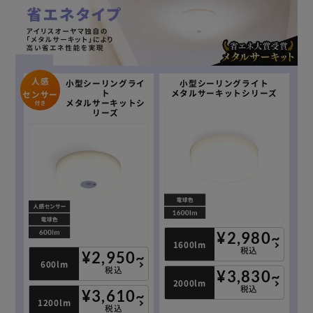
人感
小型シーリングライ
小型シーリングライト
ト
メタルサーキットシリーズ
センサー
メタルサーキットシ
付き
リーズ
¥2,980~
1600lm
税込
¥2,950~
600lm
税込
¥3,830~
2000lm
税込
¥3,610~
1200lm
税込