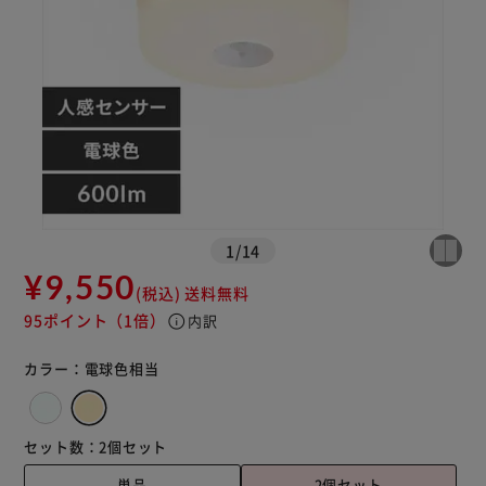
※ご確認ください
1
/
14
カートに入れる
購入手続きへ
¥9,550
(税込)
送料無料
95ポイント
（1倍）
info
内訳
カラー：
電球色相当
セット数：
2個セット
単品
2個セット