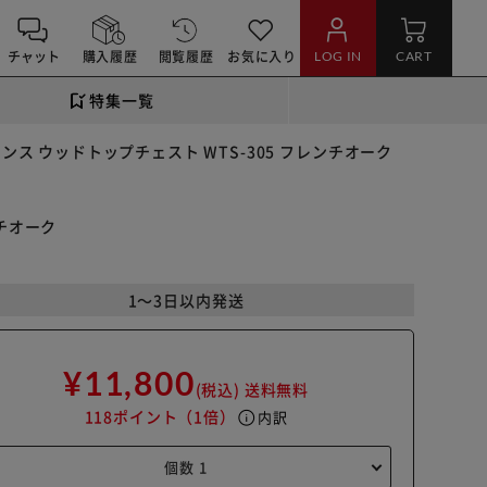
チャット
購入履歴
閲覧履歴
お気に入り
LOG IN
CART
特集一覧
ンス ウッドトップチェスト WTS-305 フレンチオーク
ンチオーク
1～3日以内発送
¥11,800
(税込)
送料無料
118ポイント
（1倍）
info
内訳