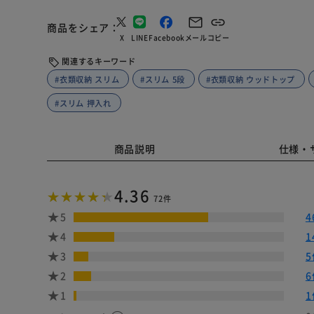
商品をシェア
X
LINE
Facebook
メール
コピー
関連するキーワード
#衣類収納 スリム
#スリム 5段
#衣類収納 ウッドトップ
#スリム 押入れ
商品説明
仕様・
4.36
72件
5
4
4
1
3
5
2
6
1
1