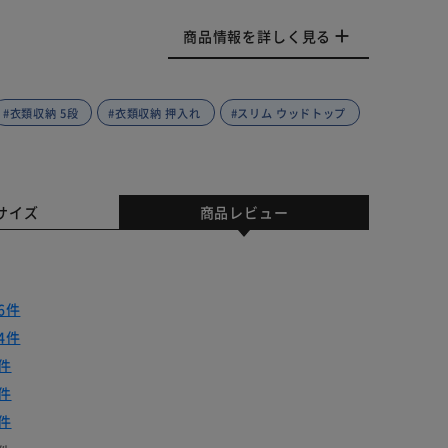
商品情報を詳しく見る
#衣類収納 5段
#衣類収納 押入れ
#スリム ウッドトップ
サイズ
商品レビュー
6件
4件
件
件
件