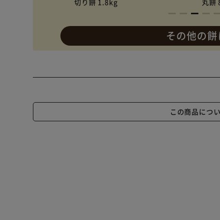
切り餅 1.8kg
丸餅 
その他の餅
この商品につ