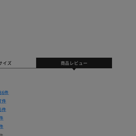
サイズ
商品レビュー
86件
7件
6件
件
件
件