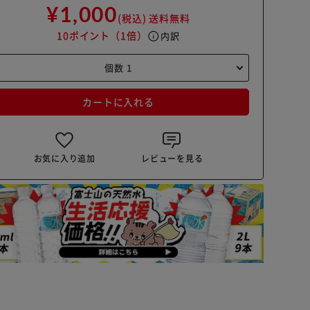
¥1,000
(税込)
送料無料
10ポイント
（1倍）
info
内訳
カートに入れる
お気に入り追加
レビューを見る