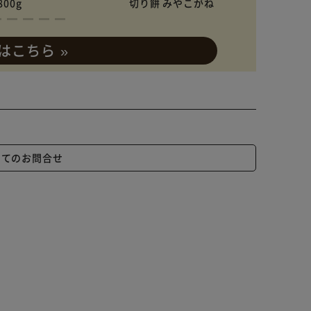
800g
切り餅 みやこがね
はこちら »
いてのお問合せ