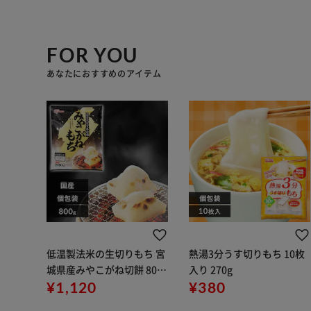
FOR YOU
あなたにおすすめのアイテム
低温製法米の生切りもち 宮
熱湯3分うす切りもち 10枚
城県産みやこがね切餅 800
入り 270g
g
¥1,120
¥380