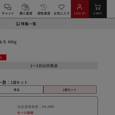
チャット
購入履歴
閲覧履歴
お気に入り
LOG IN
CART
特集一覧
ち 400g
ル
1～3日以内発送
ト数：
2袋セット
単品
2袋セット
当店通常価格：
¥1,280
セール価格