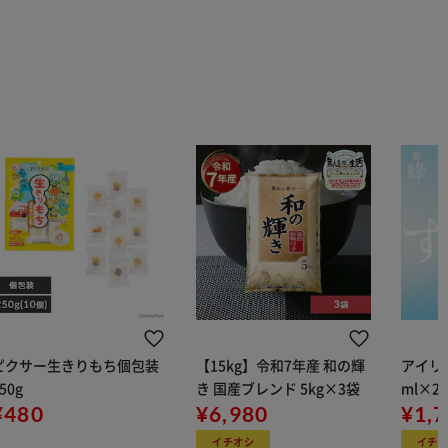
ピクサー生きりもち個包装
【15kg】令和7年産 和の輝
アイリス
50g
き 国産ブレンド 5kg×3袋
ml×2
¥480
¥6,980
用
¥1,
イチオシ
イチ