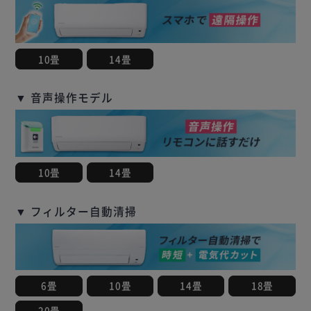
10畳
14畳
▼ 音声操作モデル
10畳
14畳
▼ フィルター自動清掃
6畳
10畳
14畳
18畳
20畳