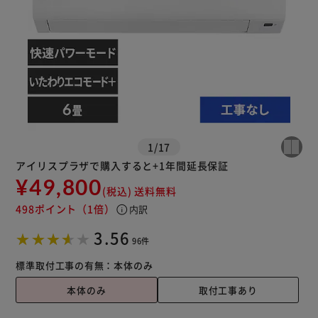
1
/
17
アイリスプラザで購入すると+1年間延長保証
¥49,800
(税込)
送料無料
498ポイント
（1倍）
info
※ご確認ください
内訳
3.56
96件
カートに入れる
購入手続きへ
標準取付工事の有無：
本体のみ
本体のみ
取付工事あり