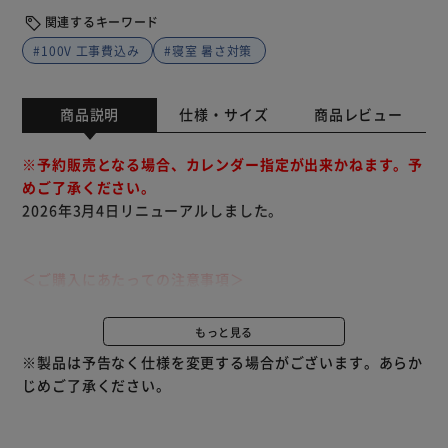
関連するキーワード
#100V 工事費込み
#寝室 暑さ対策
商品説明
仕様・サイズ
商品レビュー
※予約販売となる場合、カレンダー指定が出来かねます。予
めご了承ください。
2026年3月4日リニューアルしました。
＜ご購入にあたっての注意事項＞
●代引き不可
●配達日時指定不可
もっと見る
●沖縄・離島につきましては別途送料が発生致します。ご了
※製品は予告なく仕様を変更する場合がございます。あらか
承ください。
じめご了承ください。
●商品の型番に間違いがないか必ず確認の上ご注文くださ
い。
●ご注文後のキャンセル・ご返品・ご返金は発送前でもお受