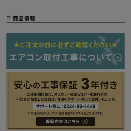
けできません。
商品情報
※お届けした商品の初期不良について
●商品受け取り時に箱や商品に凹み・キズ・破損が見受けら
れた場合、お届けに伺ったドライバーにご指摘のうえ受け取
り拒否をお願いします。
●ドライバーが帰ったあとで商品受け取り時に箱や商品に凹
み・キズ・破損が見受けられた場合、すぐに配送会社にその
旨をご連絡ください。
●取り付け工事時、商品に凹み・キズ・破損が見受けられた
場合は、工事を中止していただくようお願いいたします。
【設置工事あり】
●設置場所や電源状態などの状態により、標準取付工事の適
応外になる場合もございます。
その際は、別途追加料金を頂戴して工事を行いますので、詳
細につきましてはご注文前に当店にご相談くださいますよう
お願いいたします。
●取付工事の際にお客様がお支払した別途追加料金につきま