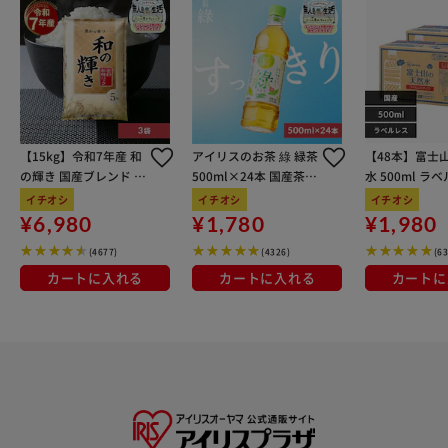
【15kg】令和7年産 和
アイリスのお茶 綠 緑茶
【48本】富士
の輝き 国産ブレンド 5
500ml×24本 国産茶葉
水 500ml ラ
kg×3袋
100％使用
イチオシ
イチオシ
イチオシ
¥6,980
¥1,780
¥1,980
(4677)
(4326)
(6
カートに入れる
カートに入れる
カートに