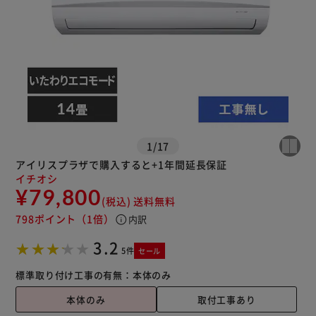
※ご確認ください
カートに入れる
購入手続きへ
1
/
17
アイリスプラザで購入すると+1年間延長保証
イチオシ
¥79,800
(税込)
送料無料
798ポイント
（1倍）
info
内訳
3.2
5件
セール
標準取り付け工事の有無：
本体のみ
本体のみ
取付工事あり