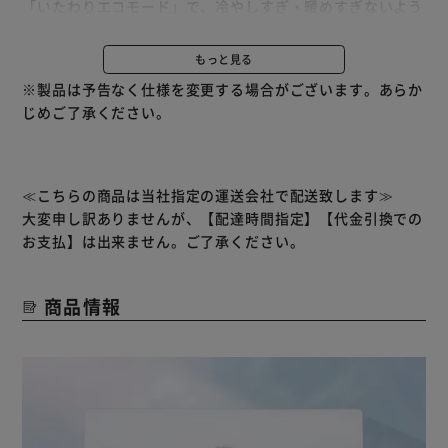
「いたわりエコモード」で、冷やしすぎ・暖めすぎないよう
運転を制御して消費電力を抑えられます。
リモコンとエアコンの2か所に搭載されているセンサーで室
もっと見る
温を管理・把握するので、リモコンを手元に置くことでより
※製品は予告なく仕様を変更する場合がございます。あらか
体感に近く過ごしやすい室温を保ちます。
じめご了承ください。
エアコンの入／切を1時間単位で24時間まで、タイマー予約
できます。
上下左右ルーパーで、効率よくお部屋の空気を循環させま
す。
≪こちらの商品は当社指定の運送会社で配送致します≫
冷房または除湿を10分以上運転後、停止時に自動で室内機
大変申し訳ありませんが、【配達時間指定】【代金引換での
の内部清浄を行います。
お支払】は出来ません。ご了承ください。
【ご購入にあたっての注意事項】
商品情報
※代引き・配達日時指定不可。
※沖縄・離島につきましては別途送料が発生致しますので、
ご了承ください。
※商品の型番に間違いがないか必ず確認の上ご注文くださ
い。
※ご注文後の「キャンセル・ご返品・ご返金」は発送前でも
お受けできません。