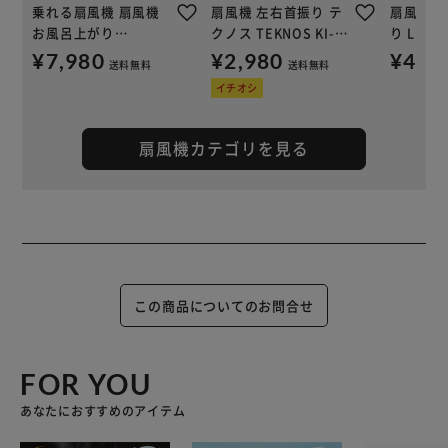
乗れる扇風機 扇風機
扇風機 左右首振り テ
扇風機 
お風呂上がり
クノス TEKNOS KI-
り LFA-
MATFANHWH
1710(W)I ホワイト
ト
¥7,980
¥2,980
¥4,9
送料無料
送料無料
イチオシ
扇風機カテゴリを見る
この商品についてのお問合せ
FOR YOU
あなたにおすすめのアイテム