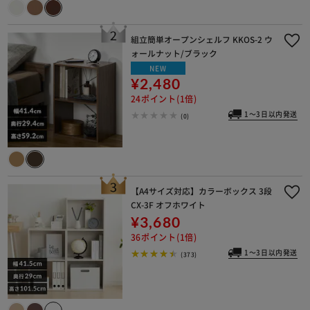
組立簡単オープンシェルフ KKOS-2 ウ
ォールナット/ブラック
NEW
※ご確認ください
¥2,480
24ポイント(1倍)
カートに入れる
購入手続きへ
1～3日以内発送
(0)
【A4サイズ対応】カラーボックス 3段
CX-3F オフホワイト
¥3,680
36ポイント(1倍)
1～3日以内発送
(373)