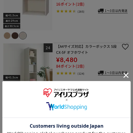
16ポイント(1倍)
1～3日以内発送
(285)
【A4サイズ対応】カラーボックス 5段
CX-5F オフホワイト
¥8,480
84ポイント(1倍)
1～3日以内発送
(124)
パーフェクトボックス PB-3 オフホワ
イト
¥3,700
37ポイント(1倍)