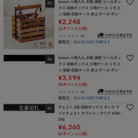
brown 小物入れ 木製 通販 ツールボッ
クス 収納ボックス 小物ケース リモコ
ン 収納 収納ケース 卓上 ケース ボック
ス 持ち手付き 持ち運び ウッド おしゃ
¥2,248
れ ナチュラル シンプル 整理整頓
22ポイント(1倍)
08月09日発送予定
(0)
販売元：
BACKYARD FAMILY
brown 小物入れ 木製 通販 ツールボッ
クス 収納ボックス 小物ケース リモコ
ン 収納 収納ケース 卓上 ケース ボック
ス 持ち手付き 持ち運び ウッド おしゃ
¥3,594
れ ナチュラル シンプル 整理整頓
35ポイント(1倍)
08月09日発送予定
(0)
販売元：
BACKYARD FAMILY
チェスト 5段 収納ボックス タンス ワ
イドチェスト ホワイト／クリア NSW-
545
¥6,360