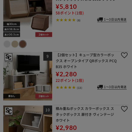
¥5,810
58ポイント(1倍)
1～3日以内発送
(8)
【2個セット】キューブ型カラーボッ
クス オープンタイプ QRボックス PCQ
B35 ホワイト
¥2,280
22ポイント(1倍)
1～3日以内発送
(13)
積み重ねボックス カラーボックス ス
タックボックス 扉付き ヴィンテージ
ホワイト
¥2,980