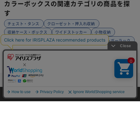
【浅型】カラー編みバスケット KAB-3
8 ピンク
¥1,480
14ポイント(1倍)
(136)
カラーボックスカテゴリはこちら
HOME
探す
ログイン
お気に入り
お知らせ
カラーボックスの関連カテゴリの商品を探
す
チェスト・タンス
クローゼット・押入れ収納
収納ケース・ボックス
ワイドストッカー
小物収納
キッチン収納
キッズ収納・家具
玄関収納
ハンガーラック