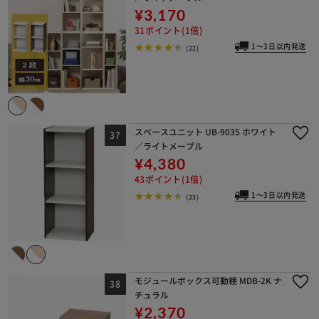
¥3,170
31ポイント(1倍)
1～3日以内発送
(22)
スペースユニット UB-9035 ホワイト
／ライトメープル
¥4,380
43ポイント(1倍)
1～3日以内発送
(23)
モジュールボックス可動棚 MDB-2K ナ
チュラル
¥2,370