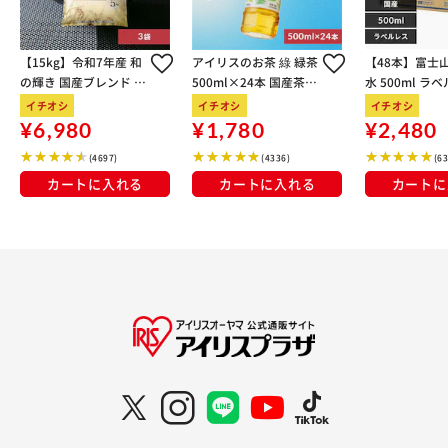
【15kg】令和7年産 和
アイリスのお茶 綠 緑茶
【48本】富士
の輝き 国産ブレンド 5
500ml×24本 国産茶葉
水 500ml ラ
kg×3袋
100％使用
イチオシ
イチオシ
イチオシ
¥6,980
¥1,780
¥2,480
(4697)
(4336)
(6
カートに入れる
カートに入れる
カートに