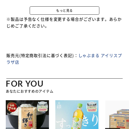
保存方法
もっと見る
-18℃以下で保存
※製品は予告なく仕様を変更する場合がございます。あらか
じめご了承ください。
賞味期限
製造日より1年以内
製造者
有限会社しゃぶ亭まる
販売元(特定商取引法に基づく表記)：
しゃぶまる アイリスプ
香川県木田郡三木町井戸1293-1
ラザ店
FOR YOU
あなたにおすすめのアイテム