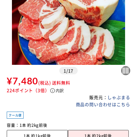
1
/
17
¥7,480
(税込)
送料無料
224ポイント
（3倍）
info
内訳
販売元：
しゃぶまる
商品の問い合わせはこちら
クール便
容量：
1本 約2kg前後
1本 約1kg前後
1本 約2kg前後