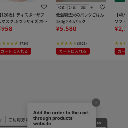
add
40食
24食
3食
【120枚】ディスポーザブ
低温製法米のパックごはん
【40
ルマスク ふつうサイズ ホワ
180g×40パック
ソフトパ
 大容量 DISPOSABLE
¥958
¥5,580
組) 5
¥2,
マスク プリーツマスク 不織
布
(7724)
(3023)
カートに入れる
カートに入れる
カー
せ
ご利用方法
ご利用規約