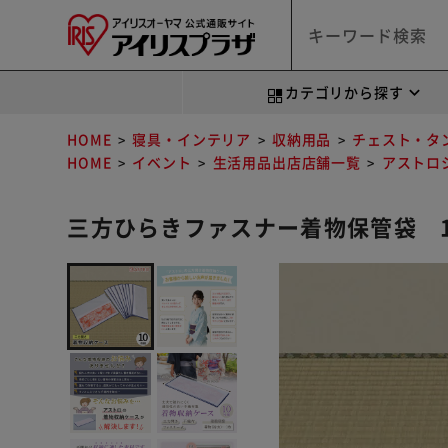
カテゴリから探す
HOME
寝具・インテリア
収納用品
チェスト・タ
HOME
イベント
生活用品出店店舗一覧
アストロ
三方ひらきファスナー着物保管袋 