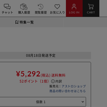
チャット
購入履歴
閲覧履歴
お気に入り
LOG IN
CART
特集一覧
08月18日発送予定
¥5,292
(税込)
送料無料
52ポイント
（1倍）
info
内訳
販売元：
アストロショップ
商品の問い合わせはこちら