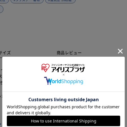
サイズ
商品レビュー
ズ：約39×92ｃｍ 【収納目安】(1枚あたり) ●着物 1
ァスナー付き フルオープン ●たとう紙保管よりカンタンに
※ご確認ください
気性に優れた不織布 ●ホコリと汚れからガード ●着物をま
らかじめご了承ください。
カートに入れる
購入手続きへ
アイリスプラザ店