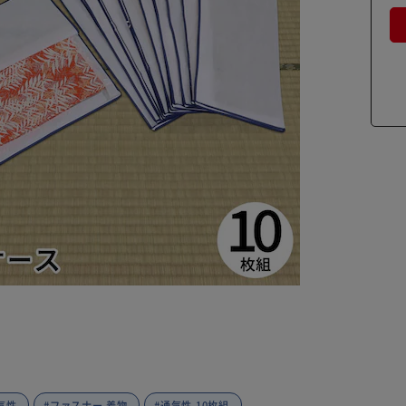
気性
#ファスナー 着物
#通気性 10枚組