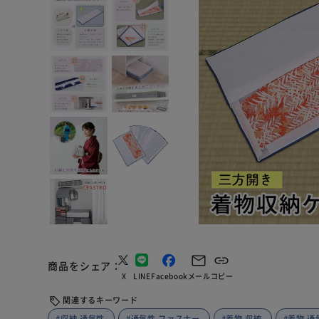
商品をシェア
X
LINE
Facebook
メール
コピー
関連するキーワード
#収納 通気性
#通気性 ファスナー
#着物 収納
#着物 通