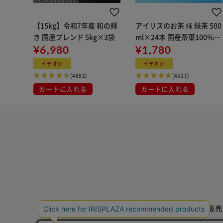
【15kg】令和7年産 和の輝
アイリスのお茶 綠 緑茶 500
き 国産ブレンド 5kg×3袋
ml×24本 国産茶葉100％使
¥6,980
用
¥1,780
イチオシ
イチオシ
(4682)
(4327)
カートに入れる
カートに入れる
特定商取引法に基づく通信販売