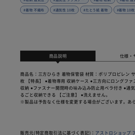
#着物 不織布
#通気性 10枚
#たとう紙 着物
#着物 10枚
商品説明
仕様・
商品名：三方ひらき 着物保管袋 材質：ポリプロピレン サイ
枚 【特長】 ●着物専用 収納ケース ●三方向にロングフ
収納 ●ファスナー開閉時の噛み込み防止用ベラ付き ●通
るごと収納できる 【ご注意】 ●洗えません。
※製品は予告なく仕様を変更する場合がございます。あ
販売元(特定商取引法に基づく表記)：
アストロショップ 