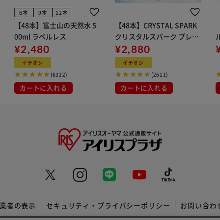
6本
9本
12本
【48本】富士山の天然水 5
【48本】CRYSTAL SPARK
00ml ラベルレス
クリスタルスパーク プレー
¥2,480
ン 500ml
¥2,880
イト
イチオシ
イチオシ
(6322)
(2611)
カートに入れる
カートに入れる
業者の表示
セキュリティ・プライバシーポリシー
お問い合わ