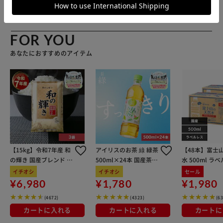
リスプラザ店
FOR YOU
あなたにおすすめのアイテム
【15kg】令和7年産 和
アイリスのお茶 綠 緑茶
【48本】富士
の輝き 国産ブレンド 5
500ml×24本 国産茶葉
水 500ml ラ
kg×3袋
100％使用
イチオシ
イチオシ
セール
¥6,980
¥1,780
¥1,980
(4672)
(4323)
(6
カートに入れる
カートに入れる
カートに