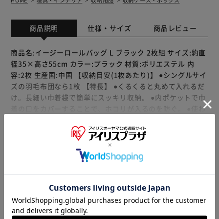
HOME
寝具・インテリア
収納用品
収納ケース・ボックス
商品説明
仕様・サイズ
商品レビュー
商品名:イージーロールバッグ L ブラック 2枚組 サイズ:約直
径35×高さ55cm カラー:ブラック 材質:ポリエステル 内
容:2枚 生産国:中国 【収納目安(1枚あたり)】 ●シングルサイ
ズの羽毛布団なら1枚 【特長】 ●くるくると丸めて入れるだ
け。長細い巾着袋で簡単にスッキリ収納。 ●内ポケットで巾
着の口をカバーすることで、ホコリが入るのを防ぐ。 ●使わ
ないときは折りたたんで、内ポケットに収納できコンパクト
に。 ●クローゼットや押入れに立てて並べたり、積み重ねた
もっと見る
りして保管できる。 ●車で旅行やキャンプへ行く際のクロー
※製品は予告なく仕様を変更する場合がございます。あらか
ゼットからの持ち出しもスムーズ。 【ご注意】 ●長時間濡れ
じめご了承ください。
たまま放置しないでください。 ●アイロン掛けの際は当て布
をしてください。 ●取扱い表示をよくご確認のうえ、正しく
お取り扱いください。
販売元(特定商取引法に基づく表記)：
アストロショップ アイ