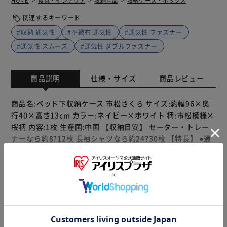
HOME
寝具・インテリア
収納用品
収納ケース・ボックス
関連するキーワード
#収納 通気性
#不織布 通気性
#通気性 ファスナー
#通気性 スムーズ
#通気性 ダブルファスナー
商品説明
仕様・サイズ
商品レビュー
商品名:ベッド下収納ケース 市松さくら サイズ:約幅96×奥
行40×高さ13cm カラー:ネイビー×ホワイト 柄:市松模様×
桜柄 内容:1枚 生産国:中国 【収納目安】 セーター・トレー
ナーなら約8?12枚 長袖シャツなら約24?30枚 【特長】 ●通
気性が良く湿気やにおいのこもりにくい不織布製。厚みのあ
るしっかりとした生地なので丈夫で破れにくい。 ●ベッド下
にオフシーズンの衣類を収納することで、クローゼットの収
納スペースを確保できスッキリ。縦向き・横向きどちらの向
もっと見る
きで置いてもOK。 ●両サイドに持ち手付きでベッド下から
※製品は予告なく仕様を変更する場合がございます。あらか
の出し入れや持ち運びもラクラク。 ●ダブルファスナーで3
じめご了承ください。
辺が開くので衣類の出し入れがスムーズ。 ●ネームホルダー