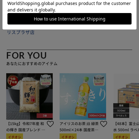
付きでケースを開けずに中身が分かり管理しやすい。使わな
いときは折りたたんでコンパクトに。
販売元(特定商取引法に基づく表記)：
アストロショップ アイ
リスプラザ店
FOR YOU
あなたにおすすめのアイテム
【15kg】令和7年産 和
アイリスのお茶 綠 緑茶
【48本】富士
の輝き 国産ブレンド 5
500ml×24本 国産茶葉
水 500ml ラ
kg×3袋
100％使用
イチオシ
イチオシ
イチオシ