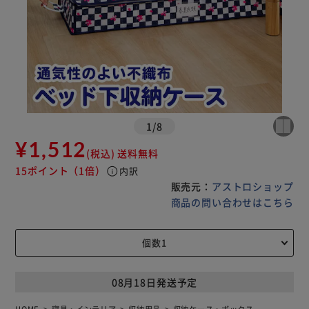
1
/
8
¥1,512
(税込)
送料無料
15ポイント
（1倍）
info
内訳
販売元：
アストロショップ
商品の問い合わせはこちら
08月18日発送予定