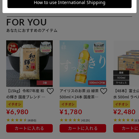
FOR YOU
あなたにおすすめのアイテム
【15kg】令和7年産 和
アイリスのお茶 綠 緑茶
【48本】富士
の輝き 国産ブレンド 5
500ml×24本 国産茶葉
水 500ml ラ
kg×3袋
100％使用
イチオシ
イチオシ
イチオシ
¥6,980
¥1,780
¥2,480
(4690)
(4329)
(6
カートに入れる
カートに入れる
カートに