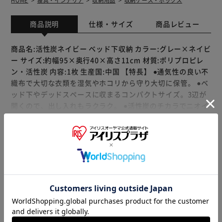
HOME
寝具・インテリア
収納用品
収納ケース・ボックス
商品説明
仕様・サイズ
商品レビュー
商品名:活性炭ネイビー ベッド下収納 カラー:グレー×ネイビ
ー サイズ:約幅95×奥行40×高さ11cm 材質:ポリプロピレ
ン・活性炭 内容:1枚 生産国:中国 【特長】 ●通気性の良い不
織布で大切な衣類を湿気やホコリから守り大切に保管。 ●ベ
ッド下やデッドスペースに収まるコンパクトサイズ。3辺が
開くので、出し入れもラクラク。 ●活性炭のチカラでニオイ
の元となる物質を吸着し除去。収納したまま脱臭。 ●ネーム
ホルダー、防虫剤入れポケット付き。持ち手付きで持ち運び
もっと見る
もラクラク。 【ご注意】 ●洗濯はできません。 ●強く引っ張
※製品は予告なく仕様を変更する場合がございます。あらか
ると破れるおそれがあります。 ●本来の用途以外でのご使用
じめご了承ください。
はお控えください。 【不織布とは】 不織布（ふしょくふ）
とは、繊維を糸にして織ったり編んだりせずに、そのままシ
ート状にした「織らない布」のことです。 通気性が良くホ
コリを通しにくい生地のため、衣類や寝具の収納に適してい
ます。 アストロではスパンボンド方式で製造されたポリプ
販売元(特定商取引法に基づく表記)：
アストロショップ アイ
ロピレン製の不織布を主に使用しています。
リスプラザ店