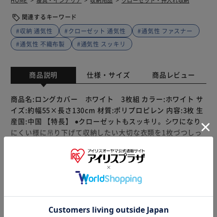
HOME
寝具・インテリア
収納用品
クローゼット・押入れ収納
関連するキーワード
#収納 通気性
#クローゼット 通気性
#通気性 ファスナー
#通気性 不織布製
#通気性 スッキリ
商品説明
仕様・サイズ
商品レビュー
商品名:ロングカバー ホワイト 3枚組 カラー:ホワイト サ
イズ:約幅55×長さ130cm 材質:ポリプロピレン 内容:3枚 生
産国:中国 【特長】 ●クローゼットもスッキリ。シワになり
にくい様に吊り下げて収納したい大切な衣類を1枚づつしっ
かりカバー。 ●大切な衣類をホコリなどの汚れからガード。
底閉じタイプなので下から舞い上がるホコリやダニもしっか
りシャットアウト。 ●通気性がよく湿気やニオイがこもりに
くい収納に適した素材である、不織布製の洋服カバー。 ●大
もっと見る
きく開いて出し入れしやすいセンターファスナー仕様。ハン
※製品は予告なく仕様を変更する場合がございます。あらか
ガーに掛けたまま出し入れができます。 ●スーツのジャケッ
じめご了承ください。
ト、ロングコート、ワンピース、ドレス、礼服、喪服、冠婚