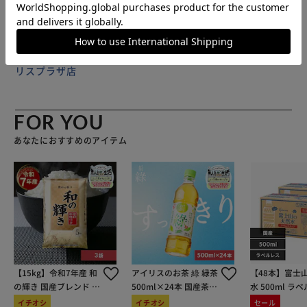
葬祭の服などの保管に。 【ご注意】 ●洗濯はできません。 ●
強く引っ張ると破れるおそれがあります。 ●直射日光に長時
間当たると生地が劣化するおそれがあります。
販売元(特定商取引法に基づく表記)：
アストロショップ アイ
リスプラザ店
FOR YOU
あなたにおすすめのアイテム
【15kg】令和7年産 和
アイリスのお茶 綠 緑茶
【48本】富士
の輝き 国産ブレンド 5
500ml×24本 国産茶葉
水 500ml ラ
kg×3袋
100％使用
イチオシ
イチオシ
セール