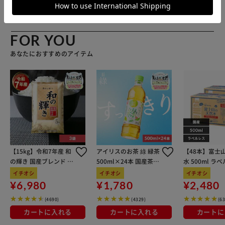
リスプラザ店
FOR YOU
あなたにおすすめのアイテム
【15kg】令和7年産 和
アイリスのお茶 綠 緑茶
【48本】富士
の輝き 国産ブレンド 5
500ml×24本 国産茶葉
水 500ml ラ
kg×3袋
100％使用
イチオシ
イチオシ
イチオシ
¥6,980
¥1,780
¥2,480
(4690)
(4329)
(6
カートに入れる
カートに入れる
カートに