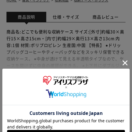
HOME
寝具・インテリア
収納用品
収納ケース・ボックス
商品説明
仕様・サイズ
商品レビュー
商品名:どこでも便利な収納ケース サイズ:[外寸]約幅30×奥
行15×高さ15cm・[内寸]約幅29×奥行13×高さ13cm 内
容:1個 材質:ポリプロピレン 生産国:中国 【特長】 ●ドリッ
プバッグコーヒーやティーバッグなどをスッキリ保管できる
収納ケース。 ●中身が透けて見える半透明タイプなので、ケ
ースを開けずに中身の確認ができる。 ●上下共にダブルジッ
プファスナーの組み立て式で、使わないときは折りたたんで
隙間に片付けられる。 ●片側サイドに持ち手付きで高い場所
もっと見る
に置いても取りやすい。個包装のお菓子や小物の収納などに
※製品は予告なく仕様を変更する場合がございます。あらか
も使える。 【ご注意】 ●本来の用途以外でのご使用はお控え
じめご了承ください。
ください。
販売元(特定商取引法に基づく表記)：
アストロショップ アイ