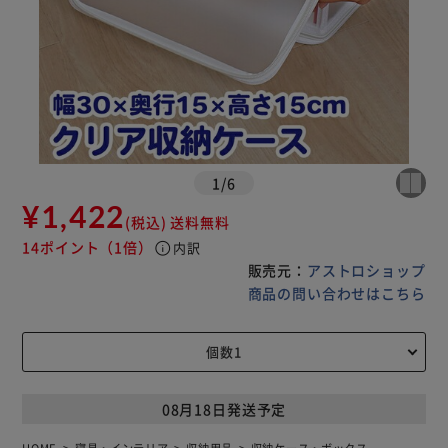
1
/
6
¥1,422
(税込)
送料無料
14ポイント
（1倍）
info
内訳
販売元：
アストロショップ
商品の問い合わせはこちら
08月18日発送予定