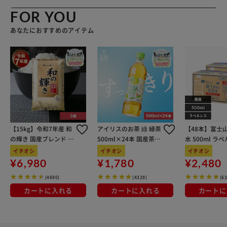
FOR YOU
あなたにおすすめのアイテム
【15kg】令和7年産 和
アイリスのお茶 綠 緑茶
【48本】富士
の輝き 国産ブレンド 5
500ml×24本 国産茶葉
水 500ml ラ
kg×3袋
100％使用
イチオシ
イチオシ
イチオシ
¥6,980
¥1,780
¥2,480
(4690)
(4329)
(6
カートに入れる
カートに入れる
カートに