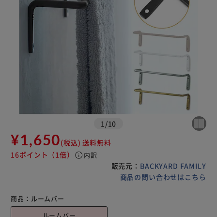
1
/
10
¥1,650
(税込)
送料無料
16ポイント
（1倍）
info
内訳
販売元：
BACKYARD FAMILY
商品の問い合わせはこちら
商品：
ルームバー
ルームバー