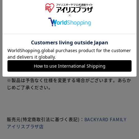
商品説明
仕様・サイズ
商品レビュー
ソリッドな質感でお部屋を素敵にデコレーション！アイアン
ルームバーSサイズ。 アンティーク感たっぷりのアイアン素
材を、一切の装飾を省き、シンプルなフォルムに仕上げたバ
ーハンガー。 キッチンやサニタリースペースでは、センス
の良さが際立つお洒落なタオルバーに。 フェイスタオルな
ら縦に二つ折りにして掛けるとピッタリサイズ。 お手持ち
のS字フックと組み合わせて観葉植物やお気に入りの雑貨を
吊るせば、魅せるハンギングディスプレイに早変わり。 玄
もっと見る
関スペースではアンブレラハンガーやキーフックなど、アイ
※製品は予告なく仕様を変更する場合がございます。あらか
ディア次第でアレンジ自在。 壁面や建具にビスで4ヵ所固定
じめご了承ください。
するだけで、取り付けも簡単。（※ビス穴直径約4mm。取
付用ビスは付属しておりません。）
販売元(特定商取引法に基づく表記)：
BACKYARD FAMILY
アイリスプラザ店