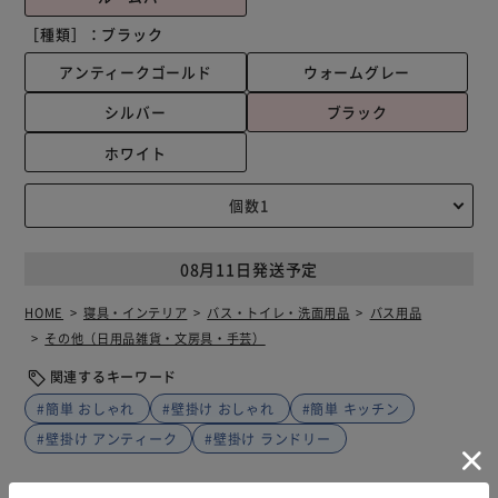
［種類］：
ブラック
アンティークゴールド
ウォームグレー
シルバー
ブラック
ホワイト
08月11日発送予定
HOME
寝具・インテリア
バス・トイレ・洗面用品
バス用品
その他（日用品雑貨・文房具・手芸）
関連するキーワード
#簡単 おしゃれ
#壁掛け おしゃれ
#簡単 キッチン
#壁掛け アンティーク
#壁掛け ランドリー