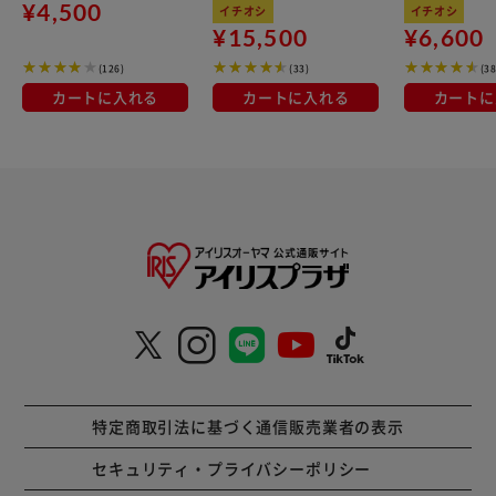
内用 折りたたみ式 3連
り 12点セット IHガス
ン
¥4,500
イチオシ
イチオシ
OTM-150R ブラック 一
火対応 MEGI-12S ブラ
¥15,500
¥6,600
人暮らしにオススメ
ウンメタリック
(126)
(33)
(38
カートに入れる
カートに入れる
カートに
特定商取引法に基づく通信販売業者の表示
セキュリティ・プライバシーポリシー