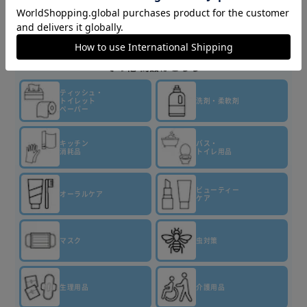
▼その他 商品はこちら▼
ティッシュ・
トイレット
洗剤・柔軟剤
ペーパー
キッチン
バス・
消耗品
トイレ用品
ビューティー
オーラルケア
ケア
マスク
虫対策
生理用品
介護用品