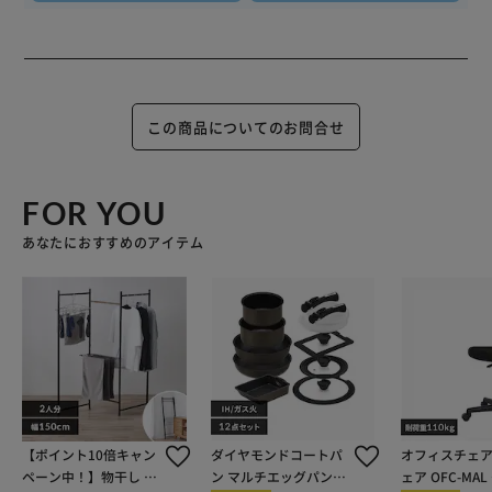
この商品についてのお問合せ
FOR YOU
あなたにおすすめのアイテム
【ポイント10倍キャン
ダイヤモンドコートパ
オフィスチェア
ペーン中！】物干し 室
ン マルチエッグパン入
ェア OFC-MA