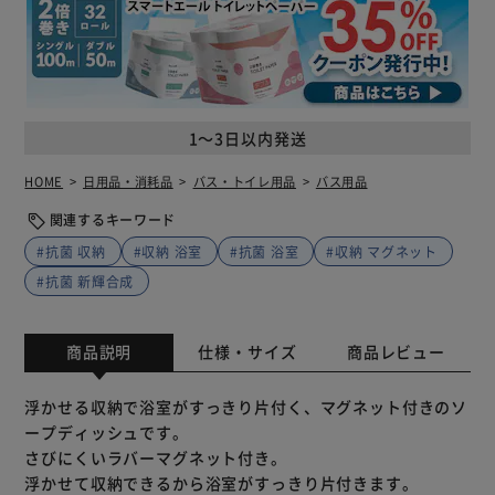
1～3日以内発送
HOME
日用品・消耗品
バス・トイレ用品
バス用品
関連するキーワード
#抗菌 収納
#収納 浴室
#抗菌 浴室
#収納 マグネット
#抗菌 新輝合成
商品説明
仕様・サイズ
商品レビュー
浮かせる収納で浴室がすっきり片付く、マグネット付きのソ
ープディッシュです。
さびにくいラバーマグネット付き。
浮かせて収納できるから浴室がすっきり片付きます。