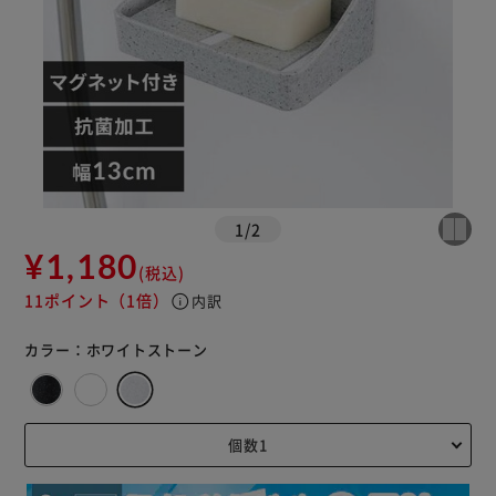
1
/
2
¥1,180
(税込)
11ポイント
（1倍）
info
内訳
カラー：
ホワイトストーン