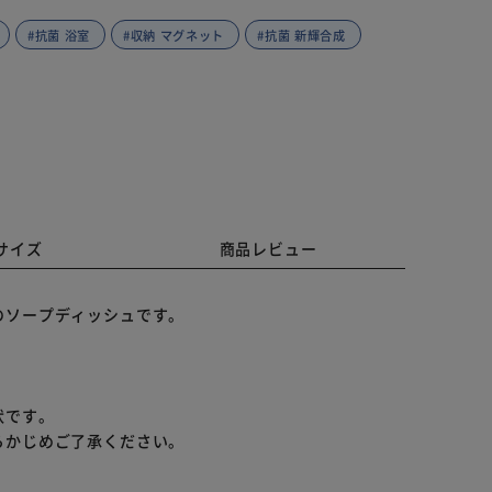
#抗菌 浴室
#収納 マグネット
#抗菌 新輝合成
サイズ
商品レビュー
のソープディッシュです。
状です。
らかじめご了承ください。