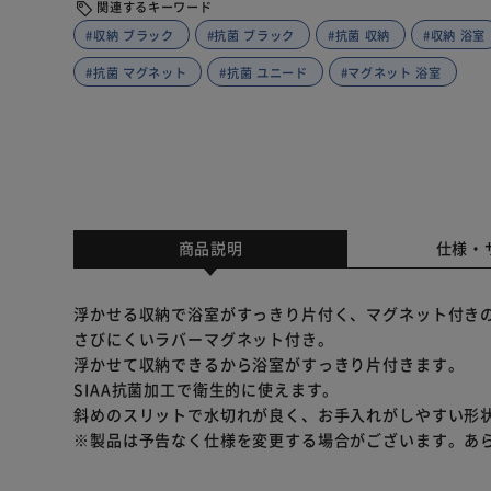
関連するキーワード
#収納 ブラック
#抗菌 ブラック
#抗菌 収納
#収納 浴室
#抗菌 マグネット
#抗菌 ユニード
#マグネット 浴室
商品説明
仕様・
浮かせる収納で浴室がすっきり片付く、マグネット付き
さびにくいラバーマグネット付き。
浮かせて収納できるから浴室がすっきり片付きます。
SIAA抗菌加工で衛生的に使えます。
斜めのスリットで水切れが良く、お手入れがしやすい形
※製品は予告なく仕様を変更する場合がございます。あ