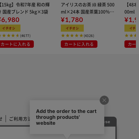
【15kg】令和7年産 和の輝
アイリスのお茶 綠 緑茶 500
【48
き 国産ブレンド 5kg×3袋
ml×24本 国産茶葉100％使
00ml
¥6,980
用
¥1,780
¥1,
イチオシ
イチオシ
イチ
(4677)
(4326)
カートに入れる
カートに入れる
カー
せ
ご利用方法
ご利用規約