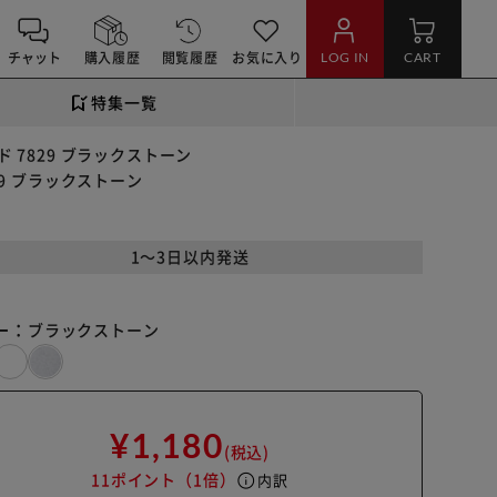
チャット
購入履歴
閲覧履歴
お気に入り
LOG IN
CART
特集一覧
 7829 ブラックストーン
9 ブラックストーン
1～3日以内発送
ー：
ブラックストーン
¥1,180
(税込)
11ポイント
（1倍）
info
内訳