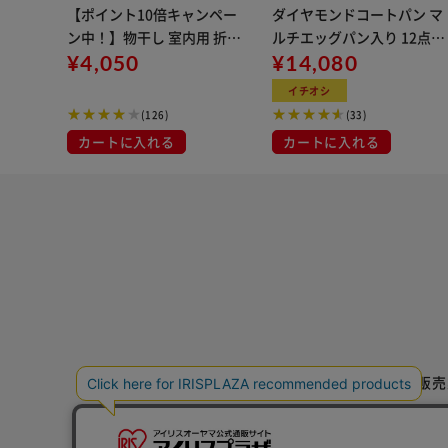
【ポイント10倍キャンペー
ダイヤモンドコートパン マ
ン中！】物干し 室内用 折り
ルチエッグパン入り 12点セ
たたみ式 3連 OTM-150R ブ
¥4,050
ット IHガス火対応 MEGI-12
¥14,080
ラック 一人暮らしにオスス
S ブラウンメタリック
イチオシ
メ
(126)
(33)
カートに入れる
カートに入れる
特定商取引法に基づく通信販売