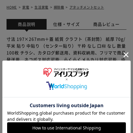
HOME
家電
生活家電
掃除機
アタッチメントセット
商品説明
仕様・サイズ
商品レビュー
寸法 197×267mm＋蓋 紙質 クラフト（茶封筒） 紙厚 70g/
平米 貼り 中貼り （センター貼り） 〒枠 なし 口糊 なし 数量
100枚 チラシ、カタログ郵送用、資料収納用、フリマで商品
発送用、ネコポス対応可能、らくらくメルカリ対応可能、ゆ
うゆうメルカリ便対応可能
※製品は予告なく仕様を変更する場合がございます。あらか
じめご了承ください。
販売元(特定商取引法に基づく表記)：
三重通信 アイリスプラ
ザ店