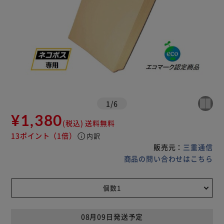
1
/
6
¥1,380
(税込)
送料無料
13ポイント
（1倍）
info
内訳
販売元：
三重通信
商品の問い合わせはこちら
08月09日発送予定