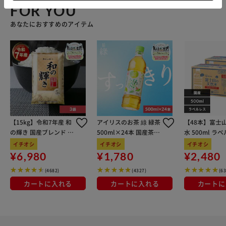
FOR YOU
あなたにおすすめのアイテム
【15kg】令和7年産 和
アイリスのお茶 綠 緑茶
【48本】富士
の輝き 国産ブレンド 5
500ml×24本 国産茶葉
水 500ml ラ
kg×3袋
100％使用
イチオシ
イチオシ
イチオシ
¥6,980
¥1,780
¥2,480
(4682)
(4327)
(6
カートに入れる
カートに入れる
カートに