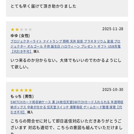
とても早く届けて頂き助かりました
2025-11-28
ゆゆ (女性)
プロジェクターライト ナイトランプ 照明 天井 投影 プラネタリウム 星座 プロ
ジェクター オルゴール 子供 誕生日 ハロウィーン プレゼント ギフト USB充電
【代引き不可】
購入
いつ来るのか分からない。大体でもいいのでわかるようにし
て欲しい。
2025-10-30
もっち (男性)
SWITCHカード用収納ケース 黒 24枚任天堂SWITCHカード入れられる 半透明収
納ボックス 中身が分かる 任天堂スイッチ 衝撃吸収 ゲームカード整理 保管【代
引き不可】
購入
こちらの問合せに対して即日返信対応いただきありがとうご
ざいます 対応も適切で、こちらの意図も組んでいただけまし
た