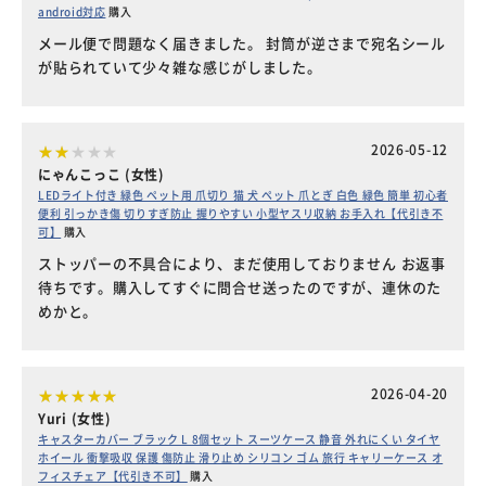
android対応
購入
メール便で問題なく届きました。 封筒が逆さまで宛名シール
が貼られていて少々雑な感じがしました。
2026-05-12
にゃんこっこ (女性)
LEDライト付き 緑色 ペット用 爪切り 猫 犬 ペット 爪とぎ 白色 緑色 簡単 初心者
便利 引っかき傷 切りすぎ防止 握りやすい 小型ヤスリ収納 お手入れ【代引き不
可】
購入
ストッパーの不具合により、まだ使用しておりません お返事
待ちです。購入してすぐに問合せ送ったのですが、連休のた
めかと。
2026-04-20
Yuri (女性)
キャスターカバー ブラック L 8個セット スーツケース 静音 外れにくい タイヤ
ホイール 衝撃吸収 保護 傷防止 滑り止め シリコン ゴム 旅行 キャリーケース オ
フィスチェア【代引き不可】
購入