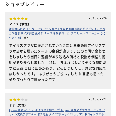
ショップレビュー
2026-07-24
アイス (女性)
靴擦れ防止パッド ベージュ クッション 1足 男女兼用 踵擦れ防止グッズ パカパ
カ改善 靴サイズ調整 柔らか テープ 貼る 肉厚 パンプス ヒール スニーカー【代
引き不可】
購入
アイリスプラザに表示されていた金額と三重通信アイリスプ
ラザ店から届いたメールの金額が違っていたので問い合わせ
をしましたら当日に返信があり税込み価格と税抜き価格と説
明があり安心しました。 私は、考えればわかりそうな質問だ
なと反省 当日に回答があり、安心しましたし、誠実な対応で
嬉しかったです。 ありがとうございました♪ 商品も思った
通りぴったりで良かったです
2026-07-21
まま (女性)
type-cオスto3.5mmAUXメス変換ケーブル typec変換アダプタ オーディオ イ
ヤホン変換アダプター 音楽再生 タイプCジャックのipad アンドロイドスマホ