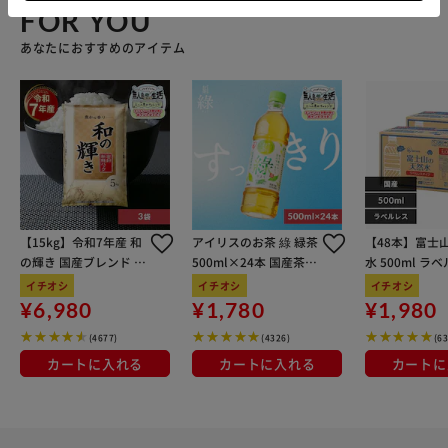
FOR YOU
あなたにおすすめのアイテム
【15kg】令和7年産 和
アイリスのお茶 綠 緑茶
【48本】富士
の輝き 国産ブレンド 5
500ml×24本 国産茶葉
水 500ml ラ
kg×3袋
100％使用
イチオシ
イチオシ
イチオシ
¥6,980
¥1,780
¥1,980
(4677)
(4326)
(6
カートに入れる
カートに入れる
カートに