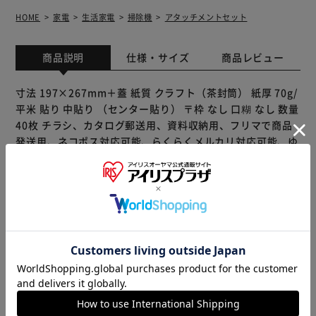
HOME
家電
生活家電
掃除機
アタッチメントセット
商品説明
仕様・サイズ
商品レビュー
寸法 197×267mm＋蓋 紙質 クラフト（茶封筒） 紙厚 70g/
平米 貼り 中貼り （センター貼り） 〒枠 なし 口糊 なし 数量
40枚 チラシ、カタログ郵送用、資料収納用、フリマで商品
発送用、ネコポス対応可能、らくらくメルカリ対応可能、ゆ
うゆうメルカリ便対応可能
※製品は予告なく仕様を変更する場合がございます。あらか
じめご了承ください。
販売元(特定商取引法に基づく表記)：
三重通信 アイリスプラ
ザ店