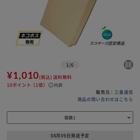
1
/
6
¥1,010
(税込)
送料無料
10ポイント
（1倍）
info
内訳
販売元：
三重通信
商品の問い合わせはこちら
08月09日発送予定