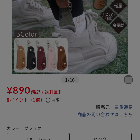
1
/
16
¥890
(税込)
送料無料
8ポイント
（1倍）
info
内訳
販売元：
三重通信
商品の問い合わせはこちら
カラー：
ブラック
チョコレート
ピンク