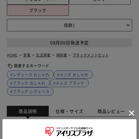
ブラック
08月09日発送予定
HOME
家電
生活家電
掃除機
アタッチメントセット
関連するキーワード
#レディース おしゃれ
#メンズ おしゃれ
#ブラック おしゃれ
#メンズ ブラック
#ブラック レディース
商品説明
仕様・サイズ
商品レビュー
外出先や職場でもスマートに靴を履ける、スタイリッシュな
携帯用靴べら。 金属製の靴べらは頑丈で割れにくく、かか