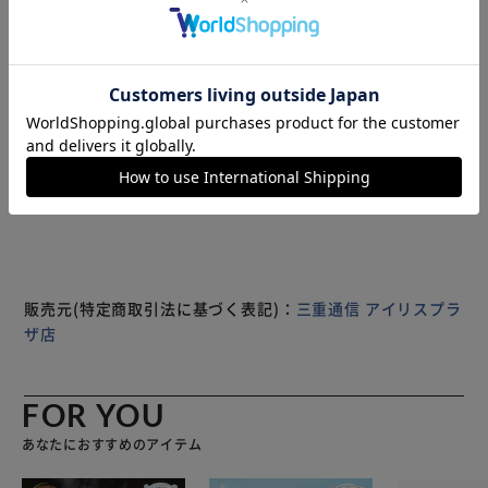
とにフィットするカーブ設計で靴の形を崩しません。 ナス
カン付きでバッグやベルトに装着でき、約41gの軽量設計で
持ち運びも快適。 スライド式で使う時だけサッと取り出
せ、衛生的かつ収納時も邪魔にならない。 高級感あるステ
ッチ仕上げと丸みのあるフォルムで、ビジネスにもカジュア
ルにもマッチ。 使い込むほど手になじむレザー調素材で、
もっと見る
経年変化も楽しめます。 全5色展開で好みや用途に応じて選
※製品は予告なく仕様を変更する場合がございます。あらか
べ、性別や年齢問わずプレゼントにも最適。 コンパクトな
じめご了承ください。
がらしっかりとした作りで、耐久性 携帯性 デザイン性を兼
ね備えています。 父の日ギフトや就職祝いにもオススメ
の、日常使いに便利なアイテムです。 商品名：ケース付 携
帯用 靴べら, 内容物：1個, 材質：レザー、金属, 金具：ナス
カン, サイズ：全長：約185mm（収納時：約113mm）, カ
販売元(特定商取引法に基づく表記)：
三重通信 アイリスプラ
ラー：キャラメル、ブラック、ワインレッド、ピンク、チョ
ザ店
コレート, ※製品改良のため、仕様や外観が予告なく変更さ
れる場合がございます。 ※生産ロットやモニター発色の具
合により、画像と実物では多少異なる場合がございます。
FOR YOU
あなたにおすすめのアイテム