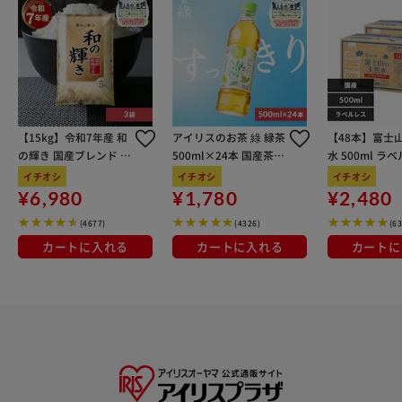
【15kg】令和7年産 和
アイリスのお茶 綠 緑茶
【48本】富士
の輝き 国産ブレンド 5
500ml×24本 国産茶葉
水 500ml ラ
kg×3袋
100％使用
イチオシ
イチオシ
イチオシ
¥6,980
¥1,780
¥2,480
(4677)
(4326)
(6
カートに入れる
カートに入れる
カートに