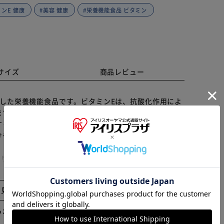
ミンE 健康
#美容 健康
#栄養機能食品 ビタミン
サイズ
商品レビュー
した栄養機能食品です。ビタミンEは、抗酸化作用によ
す。若々しい健康維持や美容サポートに役立ち、1日1
く、150日分の大容量でコストパフォーマンスも良
けやすいサプリメントです。
※ご確認ください
用により、体内の脂質を酸化から守り、細胞の健康維持を助
人の食事摂取基準」(2015年度版)に基づく)。1日1粒
カートに入れる
購入手続きへ
と見る
ミンEが摂れる ②国産の玄米から抽出した胚芽油使用
す。
らかじめご了承ください。
お召し上がり下さい。