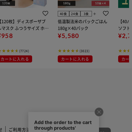
add
40食
24食
3食
【120枚】ディスポーザブ
低温製法米のパックごはん
【40
ルマスク ふつうサイズ ホワ
180g×40パック
ソフトパ
 大容量 DISPOSABLE
¥958
¥5,580
組) 5
¥2,
マスク プリーツマスク 不織
布
(7724)
(3023)
カートに入れる
カートに入れる
カー
せ
ご利用方法
ご利用規約