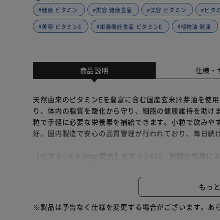
#健康 ビタミン
#美容 健康食品
#美容 ビタミン
#ビタ
#美容 ビタミンE
#栄養機能食品 ビタミンE
#植物油 健康
商品説明
仕様・
天然由来のビタミンEを豊富に含む国産玄米胚芽油を使用
り、体内の脂質を酸化から守り、細胞の健康維持を助けま
粒で手軽に必要な栄養素を補給できます。小粒で飲みやす
好。国内製造で安心の品質管理が行われており、毎日続
【ビタミンE 8.0mg 配合】ビタミンEは、抗酸化作
ける栄養素です。栄養素等表示基準値は6.3mgです(「日本
で栄養素等表示基準値の127％を摂取できます。
もっ
【弊社の商品が選ばれる理由】①1粒で1日に必要なビタ
【安心安全の国内製造】GMP認定工場で製造されていま
※製品は予告なく仕様を変更する場合がございます。あ
【サプリの飲み方】1日1粒を目安に水などといっしょに