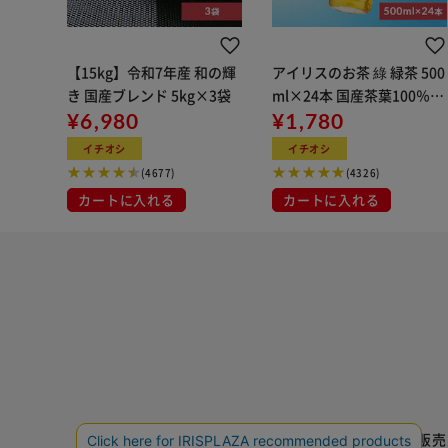
【15kg】令和7年産 和の輝
アイリスのお茶 綠 緑茶 500
き 国産ブレンド 5kg×3袋
ml×24本 国産茶葉100％使
¥6,980
用
¥1,780
イチオシ
イチオシ
(4677)
(4326)
カートに入れる
カートに入れる
特定商取引法に基づく通信販売