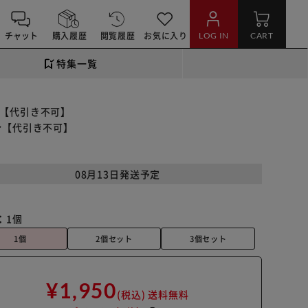
チャット
購入履歴
閲覧履歴
お気に入り
LOG IN
CART
特集一覧
日分【代引き不可】
日分【代引き不可】
08月13日発送予定
：
1個
1個
2個セット
3個セット
¥1,950
(税込)
送料無料