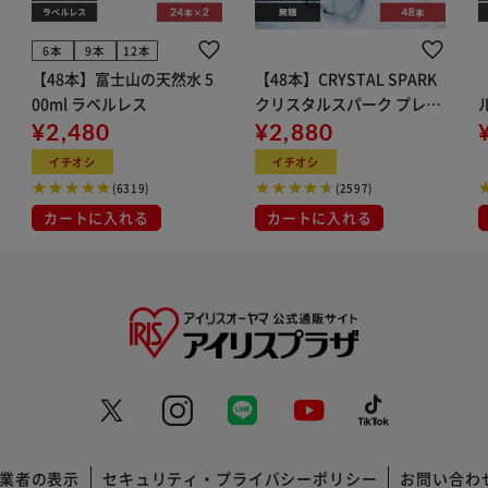
6本
9本
12本
【48本】富士山の天然水 5
【48本】CRYSTAL SPARK
00ml ラベルレス
クリスタルスパーク プレー
¥2,480
ン 500ml
¥2,880
イト
イチオシ
イチオシ
(6319)
(2597)
カートに入れる
カートに入れる
業者の表示
セキュリティ・プライバシーポリシー
お問い合わ