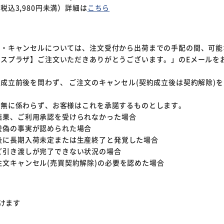
込3,980円未満）詳細は
こちら
て
更・キャンセルについては、注文受付から出荷までの手配の間、可能
スプラザ】ご注文いただきありがとうございます。」のEメールを
成立前後を問わず、 ご注文のキャンセル(契約成立後は契約解除)
有無に係わらず、お客様はこれを承諾するものとします。
結果、ご利用承認を受けられなかった場合
虚偽の事実が認められた場合
後に長期入荷未定または生産終了と発覚した場合
※ご確認ください
ど引き渡しが完了できない状況の場合
文キャンセル(売買契約解除)の必要を認めた場合
カートに入れる
購入手続きへ
けます