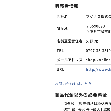
販売者情報
会社名
マグナス株式
〒6590093
所在地
兵庫県芦屋市船戸
店舗運営責任者
久野 太一
TEL
0797-35-3510
メールアドレス
shop-koplin
URL
http://www.k
お問い合わせはこちら
商品代金以外の必要料金
消費税 （販売価格は税込表
送料 最小660円～最大1,3